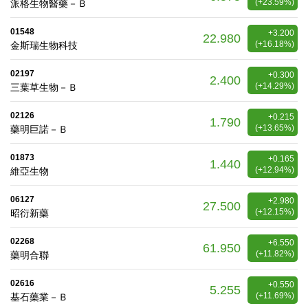
(+23.59%)
派格生物醫藥－Ｂ
01548
+3.200
22.980
(+16.18%)
金斯瑞生物科技
02197
+0.300
2.400
(+14.29%)
三葉草生物－Ｂ
02126
+0.215
1.790
(+13.65%)
藥明巨諾－Ｂ
01873
+0.165
1.440
(+12.94%)
維亞生物
06127
+2.980
27.500
(+12.15%)
昭衍新藥
02268
+6.550
61.950
(+11.82%)
藥明合聯
02616
+0.550
5.255
(+11.69%)
基石藥業－Ｂ