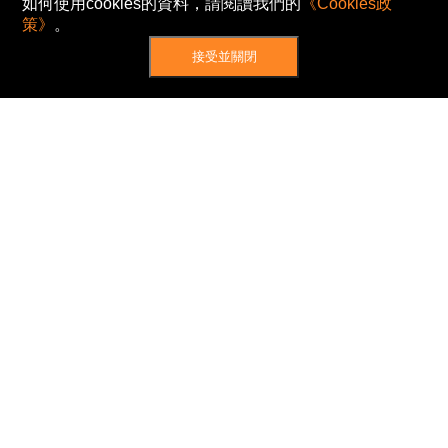
如何使用cookies的資料，請閱讀我們的
《Cookies政
策》
。
接受並關閉
網站地圖
主頁
我的股票
新聞
專家/專題
港股動態
AH股
窩輪/牛熊
私隱政策
使用條款
免責及著作權聲明
Cookies政策
© Now TV Limited 2012-2026 著作權所有
所有資料或訊息僅作為參考之用。股票報價由
N2N-AFE (Hong Kong) Limited 提供。
The Basic Market Prices (BMP) service is provided
by Now TV Limited