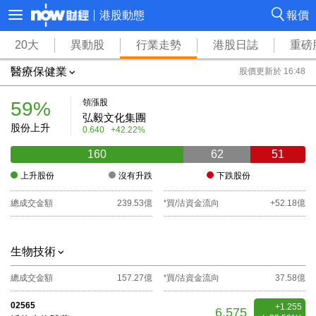
港股動態
報價
20大
異動股
行業走勢
港股日誌
重磅
醫療保健業
股價更新於 16:48
領漲股
59%
弘毅文化集團
股份上升
0.640
+42.22%
160
62
51
上升股份
沒有升跌
下跌股份
總成交金額
239.53億
*
買/沽資金流向
+52.18億
生物技術
總成交金額
157.27億
*
買/沽資金流向
37.58億
02565
+1.255
6.575