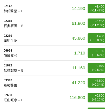
02142
+1.460
14.190
(+11.47%)
和鉑醫藥－Ｂ
02315
+6.250
61.800
(+11.25%)
百奧賽圖－Ｂ
02269
+4.480
45.860
(+10.83%)
藥明生物
06998
+0.150
1.710
(+9.62%)
億騰嘉和
01672
+0.970
11.160
(+9.52%)
歌禮製藥－Ｂ
03347
+3.520
41.220
(+9.34%)
泰格醫藥
02630
+9.800
116.800
(+9.16%)
旺山旺水－Ｂ