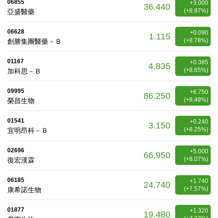
06855
+3.000
36.440
(+8.97%)
亞盛醫藥
06628
+0.090
1.115
(+8.78%)
創勝集團醫藥－Ｂ
01167
+0.385
4.835
(+8.65%)
加科思－Ｂ
09995
+6.750
86.250
(+8.49%)
榮昌生物
01541
+0.240
3.150
(+8.25%)
宜明昂科－Ｂ
02696
+5.000
66.950
(+8.07%)
復宏漢霖
06185
+1.740
24.740
(+7.57%)
康希諾生物
01877
+1.320
19.480