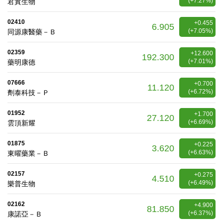
(+7.27%)
君實生物
02410
+0.455
6.905
(+7.05%)
同源康醫藥－Ｂ
02359
+12.600
192.300
(+7.01%)
藥明康德
07666
+0.700
11.120
(+6.72%)
劑泰科技－Ｐ
01952
+1.700
27.120
(+6.69%)
雲頂新耀
01875
+0.225
3.620
(+6.63%)
東曜藥業－Ｂ
02157
+0.275
4.510
(+6.49%)
樂普生物
02162
+4.900
81.850
(+6.37%)
康諾亞－Ｂ