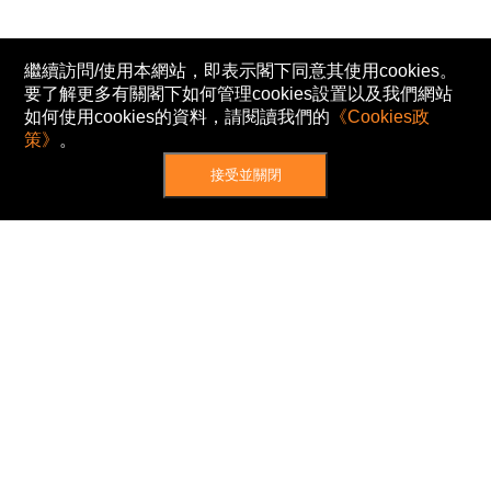
繼續訪問/使用本網站，即表示閣下同意其使用cookies。
要了解更多有關閣下如何管理cookies設置以及我們網站
如何使用cookies的資料，請閱讀我們的
《Cookies政
策》
。
接受並關閉
網站地圖
主頁
我的股票
新聞
專家/專題
港股動態
AH股
窩輪/牛熊
私隱政策
使用條款
免責及著作權聲明
Cookies政策
© Now TV Limited 2012-2026 著作權所有
所有資料或訊息僅作為參考之用。股票報價由