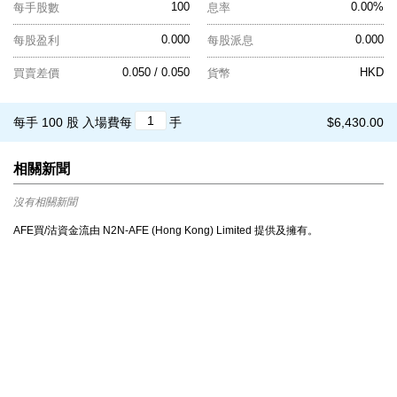
100
0.00%
每手股數
息率
0.000
0.000
每股盈利
每股派息
0.050 / 0.050
HKD
買賣差價
貨幣
每手 100 股
入場費每
手
$6,430.00
相關新聞
沒有相關新聞
AFE買/沽資金流由 N2N-AFE (Hong Kong) Limited 提供及擁有。