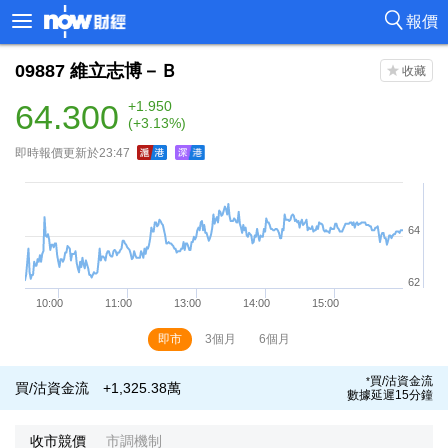
報價
09887
維立志博－Ｂ
64.300
+1.950
(+3.13%)
即時報價更新於23:47
即市
3個月
6個月
買/沽資金流
*
買/沽資金流
+1,325.38萬
數據延遲15分鐘
收市競價
市調機制