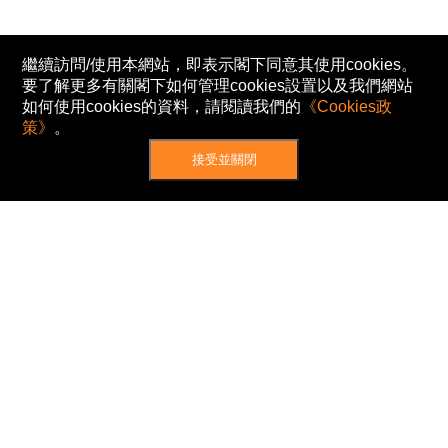
繼續訪問/使用本網站，即表示閣下同意其使用cookies。
要了解更多有關閣下如何管理cookies設置以及我們網站
如何使用cookies的資料，請閱讀我們的
《Cookies政
策》
。
接受並關閉
網站地圖
主頁
我的股票
新聞
專家/專題
港股動態
AH股
窩輪/牛熊
私隱政策
使用條款
免責及著作權聲明
Cookies政策
© Now TV Limited 2012-2026 著作權所有
所有資料或訊息僅作為參考之用。股票報價由