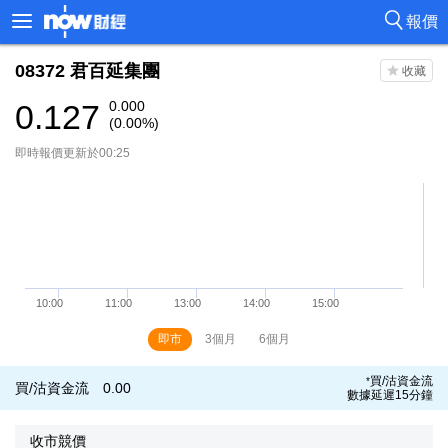
報價
08372
君百延集團
0.127
0.000
(0.00%)
即時報價更新於00:25
即市
3個月
6個月
買/沽資金流
*
買/沽資金流
0.00
數據延遲15分鐘
收市競價