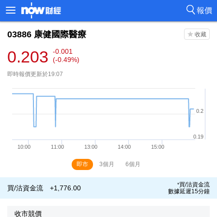
報價
03886
康健國際醫療
0.203
-0.001
(-0.49%)
即時報價更新於19:07
即市
3個月
6個月
買/沽資金流
*
買/沽資金流
+1,776.00
數據延遲15分鐘
收市競價