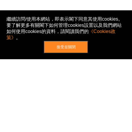
繼續訪問/使用本網站，即表示閣下同意其使用cookies。
要了解更多有關閣下如何管理cookies設置以及我們網站
如何使用cookies的資料，請閱讀我們的
《Cookies政
策》
。
接受並關閉
網站地圖
主頁
我的股票
新聞
專家/專題
港股動態
AH股
窩輪/牛熊
私隱政策
使用條款
免責及著作權聲明
Cookies政策
© Now TV Limited 2012-2026 著作權所有
所有資料或訊息僅作為參考之用。股票報價由