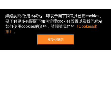
繼續訪問/使用本網站，即表示閣下同意其使用cookies。
要了解更多有關閣下如何管理cookies設置以及我們網站
如何使用cookies的資料，請閱讀我們的
《Cookies政
策》
。
接受並關閉
網站地圖
主頁
我的股票
新聞
專家/專題
港股動態
AH股
窩輪/牛熊
私隱政策
使用條款
免責及著作權聲明
Cookies政策
© Now TV Limited 2012-2026 著作權所有
所有資料或訊息僅作為參考之用。股票報價由