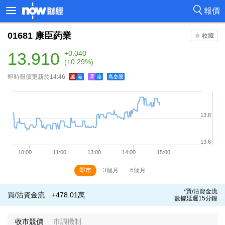
報價
01681
康臣葯業
13.910
+0.040
(+0.29%)
即時報價更新於14:46
即市
3個月
6個月
買/沽資金流
*
買/沽資金流
+478.01萬
數據延遲15分鐘
收市競價
市調機制