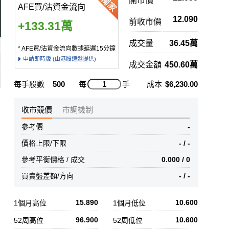
開市價
AFE買/沽資金流向
12.090
前收市價
+133.31萬
成交量
36.45萬
* AFE買/沽資金流向數據延遲15分鐘
申請即時版 (由港股速遞提供)
成交金額
450.60萬
每手股數
500
每
手
成本
$6,230.00
收市競價
市調機制
參考價
-
價格上限/下限
- / -
參考平衡價格 / 成交
0.000 / 0
買賣盤差額/方向
- / -
15.890
10.600
1個月高位
1個月低位
96.900
10.600
52周高位
52周低位