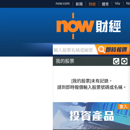
now.com
Viu
N
新聞
財經
體育
輸入股票名稱或編號
我的股票
[我的股票]未有記錄，
請到即時報價輸入股票號碼或名稱。