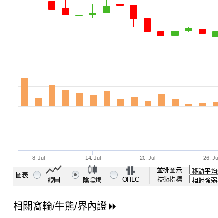
並排圖示
圖表
OHLC
技術指標
線圖
陰陽燭
相關窩輪/牛熊/界內證