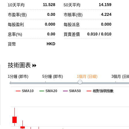
11.528
14.159
10天平均
50天平均
0.00
4.224
市盈率(倍)
市賬率(倍)
0.000
0.000
每股盈利
每股派息
0.00
0.010 / 0.010
息率(%)
買賣差價
HKD
貨幣
技術圖表
1分鐘 (即市)
5分鐘 (即市)
1個月 (日線)
3個月 (日