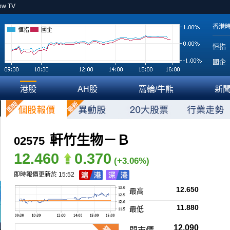
ow TV
香港
恒指
國企
恒指
國企
港股
AH股
窩輪/牛熊
新
軒竹生物－Ｂ
02575
12.460
0.370
(+3.06%)
即時報價更新於 15:52
12.650
最高
11.880
最低
12.090