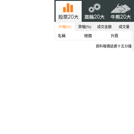
升幅(%)
跌幅(%)
成交金額
成交量
名稱
現價
升跌
資料報價延遲十五分鐘