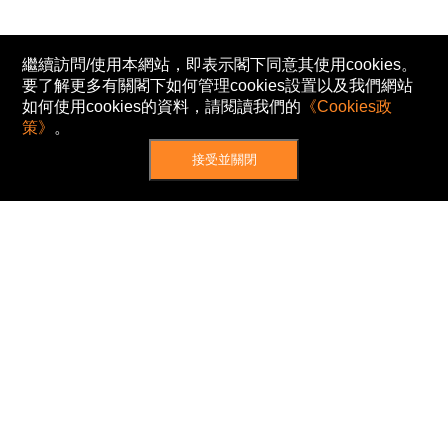
繼續訪問/使用本網站，即表示閣下同意其使用cookies。
要了解更多有關閣下如何管理cookies設置以及我們網站
如何使用cookies的資料，請閱讀我們的
《Cookies政
策》
。
接受並關閉
網站地圖
主頁
我的股票
新聞
專家/專題
港股動態
AH股
窩輪/牛熊
私隱政策
使用條款
免責及著作權聲明
Cookies政策
© Now TV Limited 2012-2026 著作權所有
所有資料或訊息僅作為參考之用。股票報價由