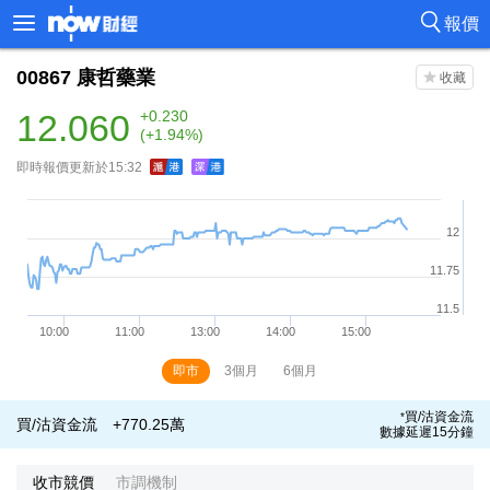
報價
00867
康哲藥業
12.060
+0.230
(+1.94%)
即時報價更新於15:32
即市
3個月
6個月
買/沽資金流
*
買/沽資金流
+770.25萬
數據延遲15分鐘
收市競價
市調機制