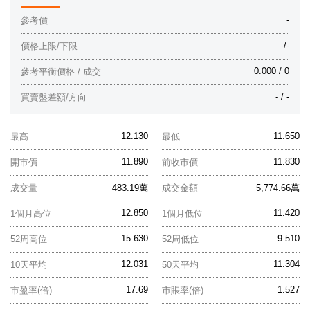
-
參考價
-/-
價格上限/下限
0.000 / 0
參考平衡價格 / 成交
- / -
買賣盤差額/方向
12.130
11.650
最高
最低
11.890
11.830
開市價
前收市價
成交量
483.19萬
成交金額
5,774.66萬
12.850
11.420
1個月高位
1個月低位
15.630
9.510
52周高位
52周低位
12.031
11.304
10天平均
50天平均
17.69
1.527
市盈率(倍)
市賬率(倍)