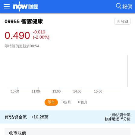
報價
09955
智雲健康
0.490
-0.010
(-2.00%)
即時報價更新於08:54
即市
3個月
6個月
買/沽資金流
*
買/沽資金流
+16.28萬
數據延遲15分鐘
收市競價