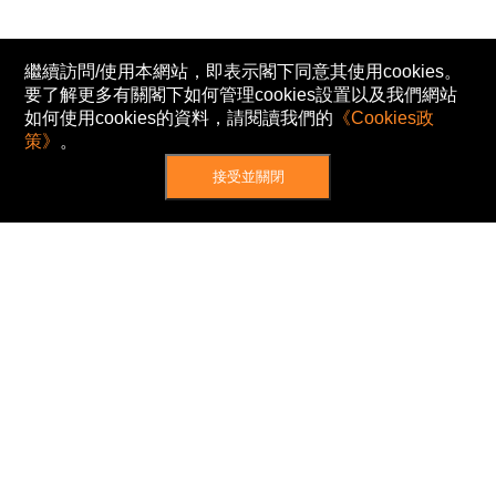
繼續訪問/使用本網站，即表示閣下同意其使用cookies。
要了解更多有關閣下如何管理cookies設置以及我們網站
如何使用cookies的資料，請閱讀我們的
《Cookies政
策》
。
接受並關閉
網站地圖
主頁
我的股票
新聞
專家/專題
港股動態
AH股
窩輪/牛熊
私隱政策
使用條款
免責及著作權聲明
Cookies政策
© Now TV Limited 2012-2026 著作權所有
所有資料或訊息僅作為參考之用。股票報價由