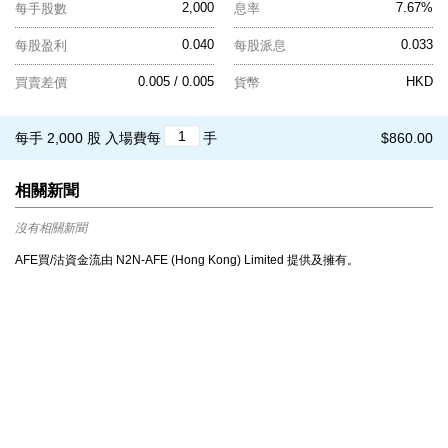
2,000
7.67%
每手股數
息率
0.040
0.033
每股盈利
每股派息
0.005 / 0.005
HKD
買賣差價
貨幣
每手 2,000 股
入場費每
手
$860.00
相關新聞
沒有相關新聞
AFE買/沽資金流由 N2N-AFE (Hong Kong) Limited 提供及擁有。