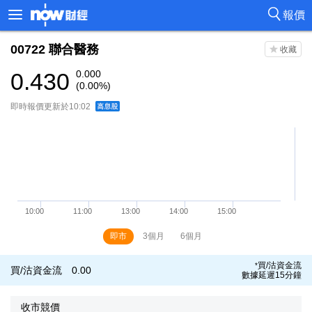
報價
00722
聯合醫務
0.430
0.000
(0.00%)
即時報價更新於10:02
即市
3個月
6個月
買/沽資金流
*
買/沽資金流
0.00
數據延遲15分鐘
收市競價