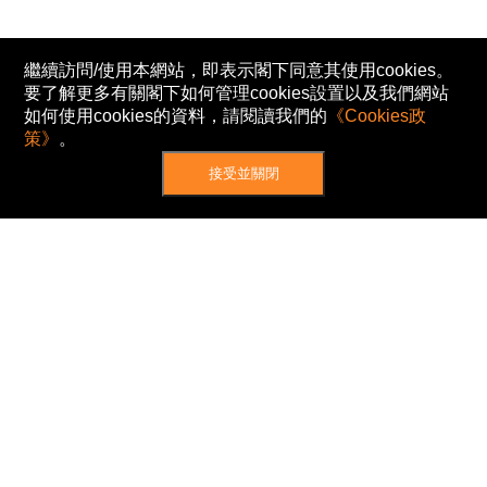
繼續訪問/使用本網站，即表示閣下同意其使用cookies。
要了解更多有關閣下如何管理cookies設置以及我們網站
如何使用cookies的資料，請閱讀我們的
《Cookies政
策》
。
接受並關閉
網站地圖
主頁
我的股票
新聞
專家/專題
港股動態
AH股
窩輪/牛熊
私隱政策
使用條款
免責及著作權聲明
Cookies政策
© Now TV Limited 2012-2026 著作權所有
所有資料或訊息僅作為參考之用。股票報價由