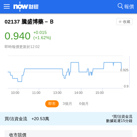
報價
02137
騰盛博藥－Ｂ
0.940
+0.015
(+1.62%)
即時報價更新於12:02
即市
3個月
6個月
買/沽資金流
*
買/沽資金流
+20.53萬
數據延遲15分鐘
收市競價