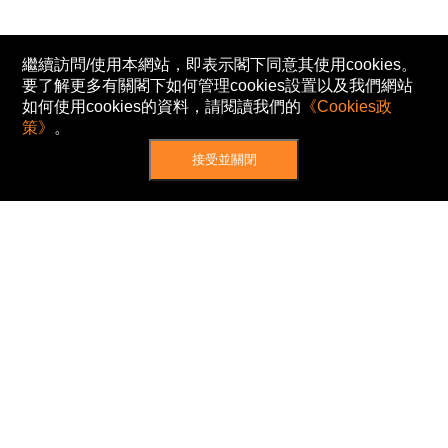
繼續訪問/使用本網站，即表示閣下同意其使用cookies。
要了解更多有關閣下如何管理cookies設置以及我們網站
如何使用cookies的資料，請閱讀我們的
《Cookies政
策》
。
接受並關閉
網站地圖
主頁
我的股票
新聞
專家/專題
港股動態
AH股
窩輪/牛熊
私隱政策
使用條款
免責及著作權聲明
Cookies政策
© Now TV Limited 2012-2026 著作權所有
所有資料或訊息僅作為參考之用。股票報價由