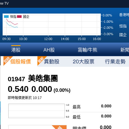
ow TV
香港
恒指
國企
恒指
國企
港股
AH股
窩輪/牛熊
新
美皓集團
01947
0.540
0.000
(0.00%)
即時報價更新於 10:17
0.000
最高
0.000
最低
0.000
開市價