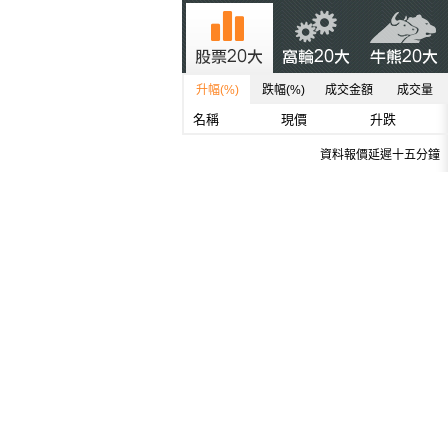
升幅(%)
跌幅(%)
成交金額
成交量
名稱
現價
升跌
資料報價延遲十五分鐘