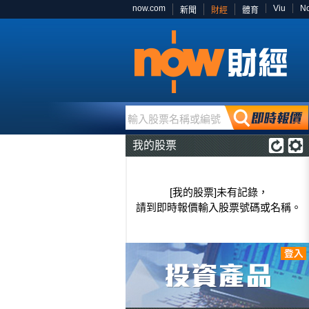
now.com
Viu
N
新聞
財經
體育
輸入股票名稱或編號
我的股票
[我的股票]未有記錄，
請到即時報價輸入股票號碼或名稱。