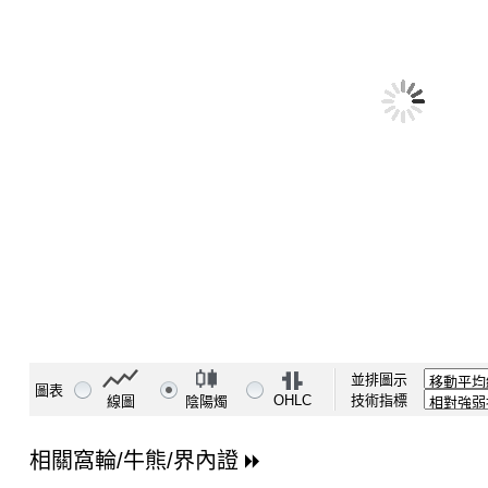
並排圖示
圖表
OHLC
技術指標
線圖
陰陽燭
相關窩輪/牛熊/界內證