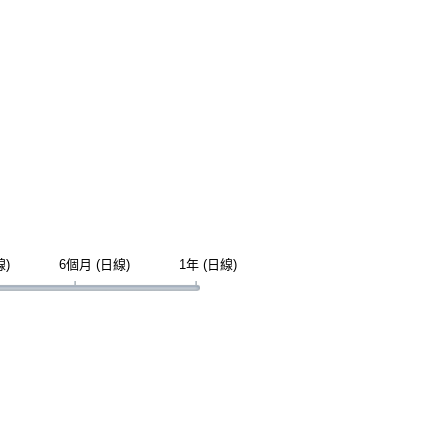
線)
6個月 (日線)
1年 (日線)