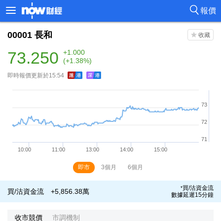
報價
00001
長和
73.250
+1.000
(+1.38%)
即時報價更新於15:54
即市
3個月
6個月
買/沽資金流
*
買/沽資金流
+5,856.38萬
數據延遲15分鐘
收市競價
市調機制