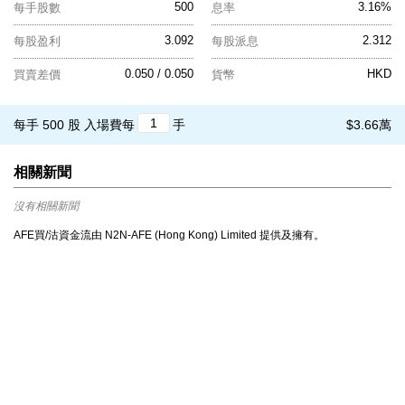
500
3.16%
每手股數
息率
3.092
2.312
每股盈利
每股派息
0.050 / 0.050
HKD
買賣差價
貨幣
每手 500 股
入場費每
手
$3.66萬
相關新聞
沒有相關新聞
AFE買/沽資金流由 N2N-AFE (Hong Kong) Limited 提供及擁有。