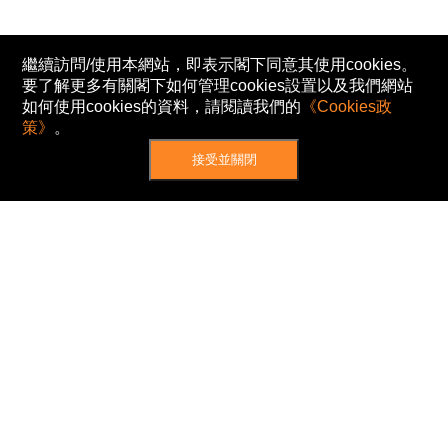
繼續訪問/使用本網站，即表示閣下同意其使用cookies。
要了解更多有關閣下如何管理cookies設置以及我們網站
如何使用cookies的資料，請閱讀我們的
《Cookies政
策》
。
接受並關閉
網站地圖
主頁
我的股票
新聞
專家/專題
港股動態
AH股
窩輪/牛熊
私隱政策
使用條款
免責及著作權聲明
Cookies政策
© Now TV Limited 2012-2026 著作權所有
所有資料或訊息僅作為參考之用。股票報價由