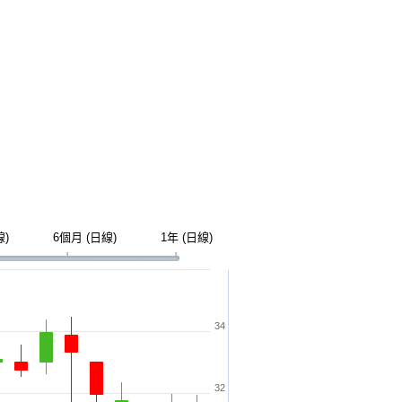
線)
6個月 (日線)
1年 (日線)