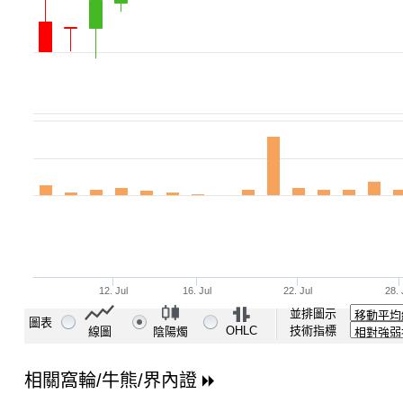
並排圖示
圖表
OHLC
技術指標
線圖
陰陽燭
相關窩輪/牛熊/界內證