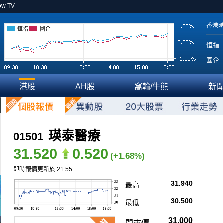
ow TV
香港
恒指
國企
恒指
國企
港股
AH股
窩輪/牛熊
新
瑛泰醫療
01501
31.520
0.520
(+1.68%)
即時報價更新於 21:55
31.940
最高
30.500
最低
31.000
開市價