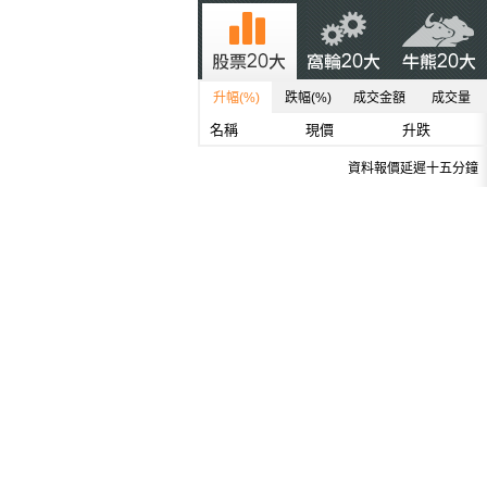
升幅(%)
跌幅(%)
成交金額
成交量
名稱
現價
升跌
資料報價延遲十五分鐘