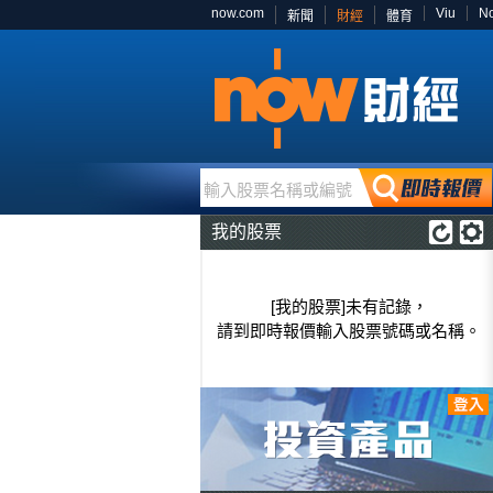
now.com
Viu
N
新聞
財經
體育
輸入股票名稱或編號
我的股票
[我的股票]未有記錄，
請到即時報價輸入股票號碼或名稱。