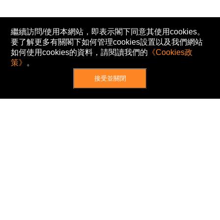
繼續訪問/使用本網站，即表示閣下同意其使用cookies。
要了解更多有關閣下如何管理cookies設置以及我們網站
如何使用cookies的資料，請閱讀我們的
《Cookies政
策》
。
接受並關閉
網站地圖
主頁
我的股票
新聞
專家/專題
港股動態
AH股
窩輪/牛熊
私隱政策
使用條款
免責及著作權聲明
Cookies政策
© Now TV Limited 2012-2026 著作權所有
所有資料或訊息僅作為參考之用。股票報價由