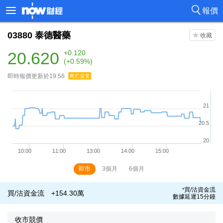
報價
03880
泰德醫藥
20.620
+0.120
(+0.59%)
即時報價更新於19:56
即市
3個月
6個月
買/沽資金流
*
買/沽資金流
+154.30萬
數據延遲15分鐘
收市競價