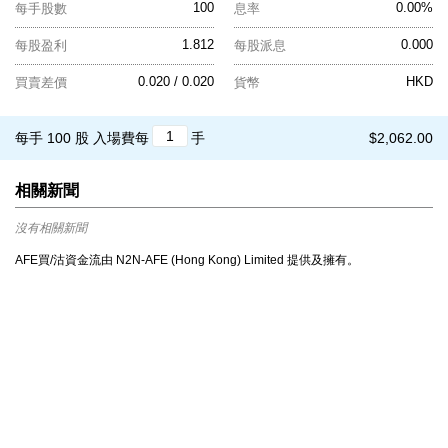
100
0.00%
每手股數
息率
1.812
0.000
每股盈利
每股派息
0.020 / 0.020
HKD
買賣差價
貨幣
每手 100 股
入場費每
手
$2,062.00
相關新聞
沒有相關新聞
AFE買/沽資金流由 N2N-AFE (Hong Kong) Limited 提供及擁有。