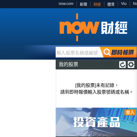
now.com
Viu
N
新聞
財經
體育
輸入股票名稱或編號
我的股票
[我的股票]未有記錄，
請到即時報價輸入股票號碼或名稱。