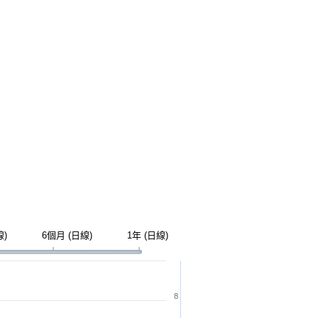
線)
6個月 (日線)
1年 (日線)