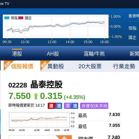
ow TV
香港
恒指
國企
恒指
國企
港股
AH股
窩輪/牛熊
新
晶泰控股
02228
7.550
0.315
(+4.35%)
即時報價更新於 18:17
7.630
最高
7.055
最低
7.240