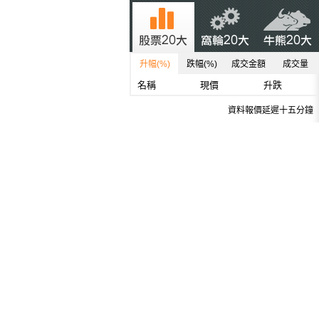
升幅(%)
跌幅(%)
成交金額
成交量
名稱
現價
升跌
資料報價延遲十五分鐘