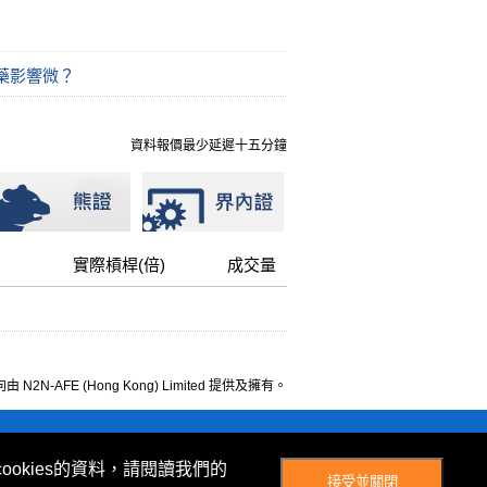
藥影響微？
資料報價最少延遲十五分鐘
實際槓桿(倍)
成交量
 N2N-AFE (Hong Kong) Limited 提供及擁有。
© Now TV Limited 2012-2026 著作權所有
ookies的資料，請閱讀我們的
接受並關閉