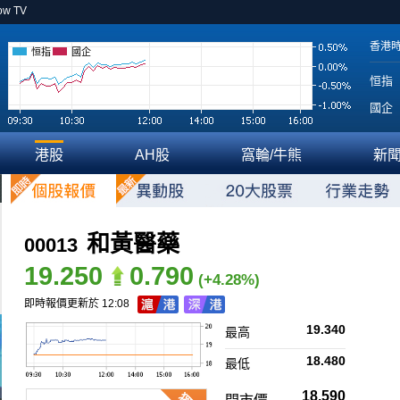
ow TV
香港
恒指
國企
恒指
國企
港股
AH股
窩輪/牛熊
新
和黃醫藥
00013
19.250
0.790
(+4.28%)
即時報價更新於 12:08
19.340
最高
18.480
最低
18.590