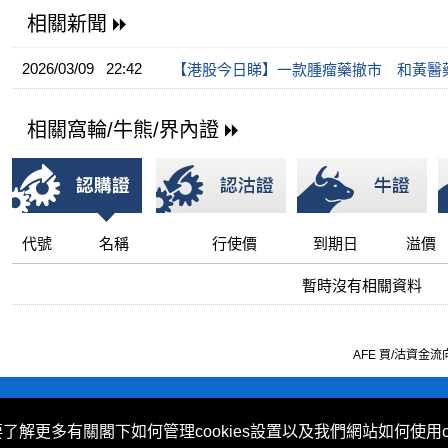
相關新聞
2026/03/09 22:42
【港股今日睇】一款腫瘤藥撤市 和黃醫
相關窩輪/牛熊/界內證
代號
名稱
行使價
到期日
溢價
暫時沒有相關資料
AFE 買/沽資金流向由
不歧視及不騷擾聲明
|
Cookies政策
要了解更多有關閣下如何管理cookies設置以及我們網站如何使用c
 (Hong Kong) Limited 提供。