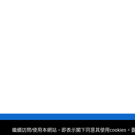
私隱政策
|
使用條款
|
免責及著作權聲明
|
繼續訪問/使用本網站，即表示閣下同意其使用cookies。
所有資料或訊息僅作為參考之用。股票報價由 N2N-AFE