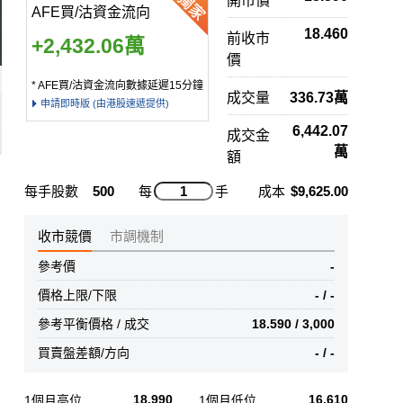
開市價
AFE買/沽資金流向
18.460
前收市
+2,432.06萬
價
* AFE買/沽資金流向數據延遲15分鐘
成交量
336.73萬
申請即時版 (由港股速遞提供)
6,442.07
成交金
萬
額
每手股數
500
每
手
成本
$9,625.00
收市競價
市調機制
參考價
-
價格上限/下限
- / -
參考平衡價格 / 成交
18.590 / 3,000
買賣盤差額/方向
- / -
18.990
16.610
1個月高位
1個月低位