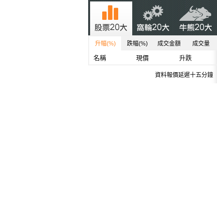
升幅(%)
跌幅(%)
成交金額
成交量
名稱
現價
升跌
資料報價延遲十五分鐘