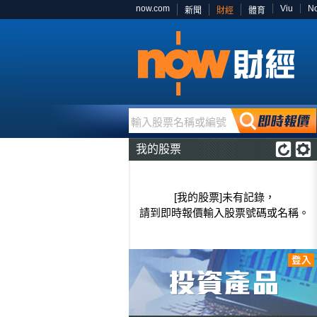
now.com
Viu
N
新聞
財經
體育
輸入股票名稱或編號
我的股票
[我的股票]未有記錄，
請到即時報價輸入股票號碼或名稱。