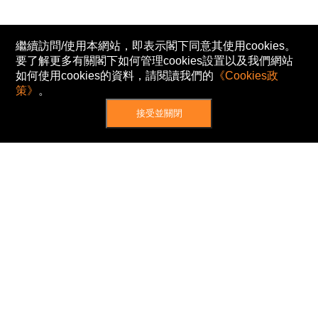
繼續訪問/使用本網站，即表示閣下同意其使用cookies。
要了解更多有關閣下如何管理cookies設置以及我們網站
如何使用cookies的資料，請閱讀我們的
《Cookies政
策》
。
接受並關閉
網站地圖
主頁
我的股票
新聞
專家/專題
港股動態
AH股
窩輪/牛熊
私隱政策
使用條款
免責及著作權聲明
Cookies政策
© Now TV Limited 2012-2026 著作權所有
所有資料或訊息僅作為參考之用。股票報價由