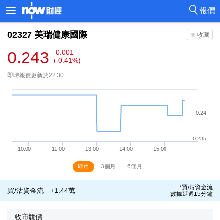
報價
02327
美瑞健康國際
0.243
-0.001
(-0.41%)
即時報價更新於22:30
即市
3個月
6個月
買/沽資金流
*
買/沽資金流
+1.44萬
數據延遲15分鐘
收市競價