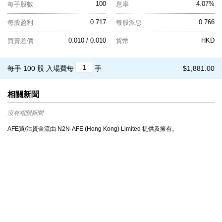
100
4.07%
每手股數
息率
0.717
0.766
每股盈利
每股派息
0.010 / 0.010
HKD
買賣差價
貨幣
每手 100 股
入場費每
手
$1,881.00
相關新聞
沒有相關新聞
AFE買/沽資金流由 N2N-AFE (Hong Kong) Limited 提供及擁有。