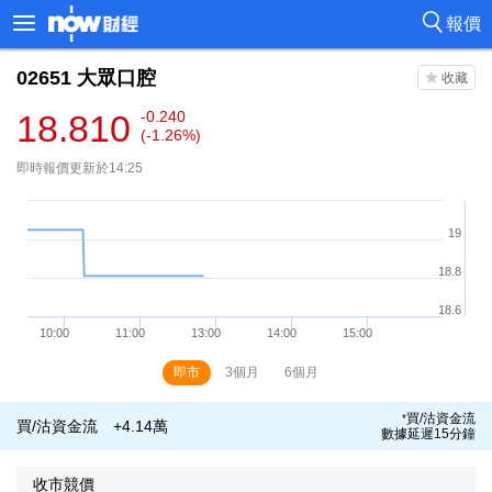
報價
02651
大眾口腔
18.810
-0.240
(-1.26%)
即時報價更新於14:25
即市
3個月
6個月
買/沽資金流
*
買/沽資金流
+4.14萬
數據延遲15分鐘
收市競價