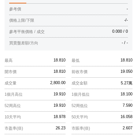
-
參考價
-/-
價格上限/下限
0.000 / 0
參考平衡價格 / 成交
- / -
買賣盤差額/方向
18.810
18.810
最高
最低
18.810
19.050
開市價
前收市價
2,800.00
成交量
成交金額
5.27萬
19.910
18.100
1個月高位
1個月低位
19.910
7.590
52周高位
52周低位
18.978
16.058
10天平均
50天平均
26.23
2.607
市盈率(倍)
市賬率(倍)