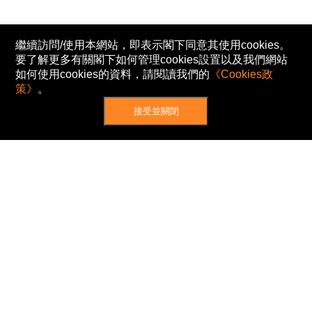
繼續訪問/使用本網站，即表示閣下同意其使用cookies。
要了解更多有關閣下如何管理cookies設置以及我們網站
如何使用cookies的資料，請閱讀我們的
《Cookies政
策》
。
接受並關閉
網站地圖
主頁
我的股票
新聞
專家/專題
港股動態
AH股
窩輪/牛熊
私隱政策
使用條款
免責及著作權聲明
Cookies政策
© Now TV Limited 2012-2026 著作權所有
所有資料或訊息僅作為參考之用。股票報價由