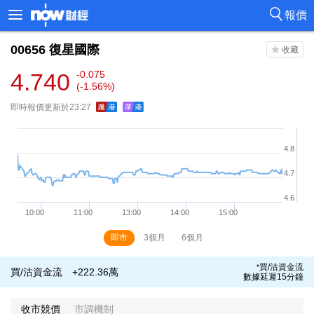
報價
00656
復星國際
4.740
-0.075
(-1.56%)
即時報價更新於23:27
即市
3個月
6個月
買/沽資金流
*
買/沽資金流
+222.36萬
數據延遲15分鐘
收市競價
市調機制