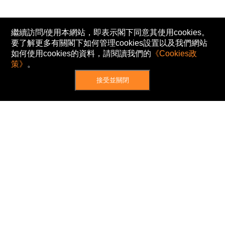
繼續訪問/使用本網站，即表示閣下同意其使用cookies。
要了解更多有關閣下如何管理cookies設置以及我們網站
如何使用cookies的資料，請閱讀我們的
《Cookies政
策》
。
接受並關閉
網站地圖
主頁
我的股票
新聞
專家/專題
港股動態
AH股
窩輪/牛熊
私隱政策
使用條款
免責及著作權聲明
Cookies政策
© Now TV Limited 2012-2026 著作權所有
所有資料或訊息僅作為參考之用。股票報價由