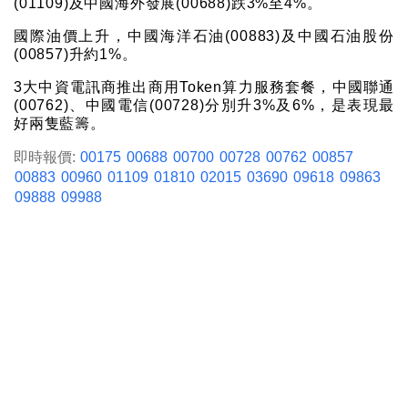
(01109)及中國海外發展(00688)跌3%至4%。
國際油價上升，中國海洋石油(00883)及中國石油股份
(00857)升約1%。
3大中資電訊商推出商用Token算力服務套餐，中國聯通
(00762)、中國電信(00728)分別升3%及6%，是表現最
好兩隻藍籌。
即時報價:
00175
00688
00700
00728
00762
00857
00883
00960
01109
01810
02015
03690
09618
09863
09888
09988