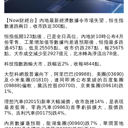
【Now財經台】內地最新經濟數據令市場失望，恒生指
數連跌兩日，收市跌近300點。
恒指低開123點後，已是全日高位。內地於10時公布4月
份零售、工業增加值等數據均差過預期後，恒指最多跌
過457點，低見25505點。收市仍跌287點，報25675
點。大市成交減少至2927億元，北水轉為淨流出78億。
科技指數跑輸大市，跌幅近2%，收報4844點。
大型科網股普遍向下，阿里巴巴(09988)、美團(03690)
及小米集團(01810)，連同即將公布業績的百度集團
(09888)偏軟，騰訊控股(00700)、京東集團(09618)跌
1%。
理想汽車(02015)新車大幅減價，收市急挫14%，是表現
最差藍籌。零跑汽車(09863)首季虧損擴大，股價跌
7%。吉利汽車(00175)跌4%。
內房數據遜預期，龍湖集團(00960)跌7%，華潤置地