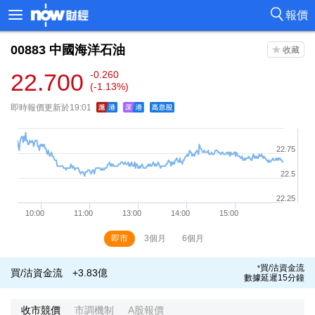
報價
00883
中國海洋石油
22.700
-0.260
(-1.13%)
即時報價更新於19:01
即市
3個月
6個月
買/沽資金流
*
買/沽資金流
+3.83億
數據延遲15分鐘
收市競價
市調機制
A股報價