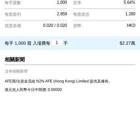
1,000
5.64%
每手股數
息率
2.859
1.280
每股盈利
每股派息
0.020 / 0.020
HKD
買賣差價
貨幣
每手 1,000 股
入場費每
手
$2.27萬
相關新聞
沒有相關新聞
AFE買/沽資金流由 N2N-AFE (Hong Kong) Limited 提供及擁有。
港元兌⼈⺠幣今⽇中間價: 0.00000