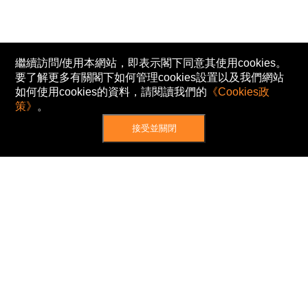
繼續訪問/使用本網站，即表示閣下同意其使用cookies。
要了解更多有關閣下如何管理cookies設置以及我們網站
如何使用cookies的資料，請閱讀我們的
《Cookies政
策》
。
接受並關閉
網站地圖
主頁
我的股票
新聞
專家/專題
港股動態
AH股
窩輪/牛熊
私隱政策
使用條款
免責及著作權聲明
Cookies政策