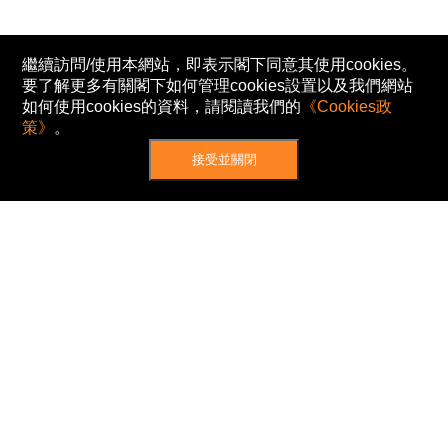
繼續訪問/使用本網站，即表示閣下同意其使用cookies。
要了解更多有關閣下如何管理cookies設置以及我們網站
如何使用cookies的資料，請閱讀我們的
《Cookies政
策》
。
接受並關閉
網站地圖
主頁
我的股票
新聞
專家/專題
港股動態
AH股
窩輪/牛熊
私隱政策
使用條款
免責及著作權聲明
Cookies政策
© Now TV Limited 2012-2026 著作權所有
所有資料或訊息僅作為參考之用。股票報價由