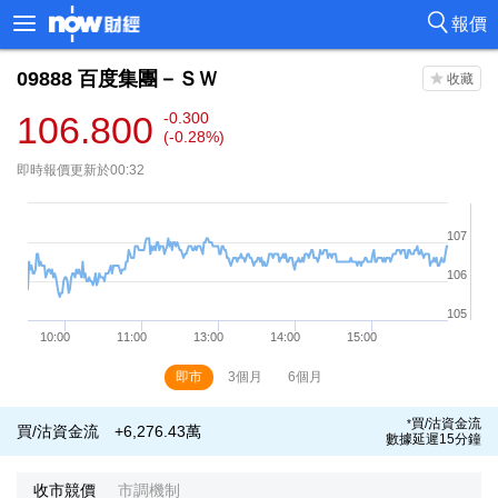
報價
09888
百度集團－ＳＷ
106.800
-0.300
(-0.28%)
即時報價更新於00:32
即市
3個月
6個月
買/沽資金流
*
買/沽資金流
+6,276.43萬
數據延遲15分鐘
收市競價
市調機制