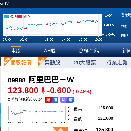
ow TV
香港
恒指
國企
恒指
國企
港股
AH股
窩輪/牛熊
新
阿里巴巴－Ｗ
09988
123.800
-0.600
(-0.48%)
即時報價更新於 00:24
125.800
最高
121.600
最低
125.300