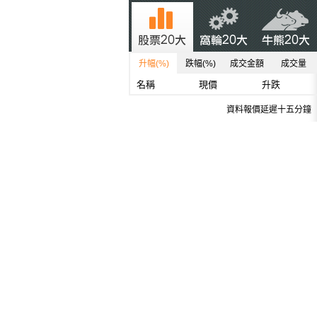
升幅(%)
跌幅(%)
成交金額
成交量
名稱
現價
升跌
資料報價延遲十五分鐘