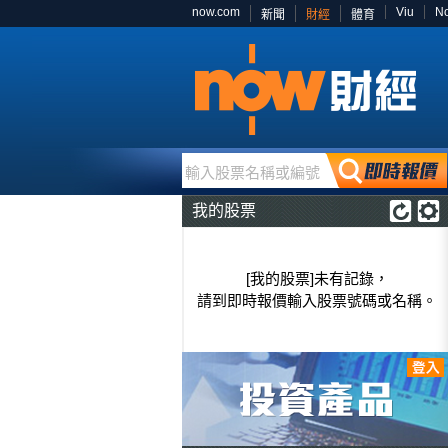
now.com
Viu
N
新聞
財經
體育
輸入股票名稱或編號
我的股票
[我的股票]未有記錄，
請到即時報價輸入股票號碼或名稱。