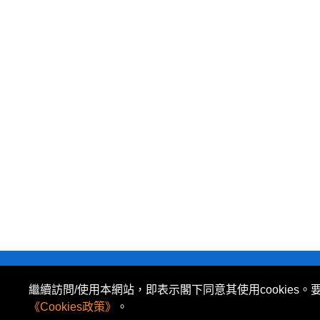
私隱政策
|
使用條款
|
免責及著作權聲明
|
繼續訪問/使用本網站，即表示閣下同意其使用cookies。
所有資料或訊息僅作為參考之用。股票報價由 N2N-AFE
《Cookies政策》
。
The Basic Market Prices (BMP) service is pr