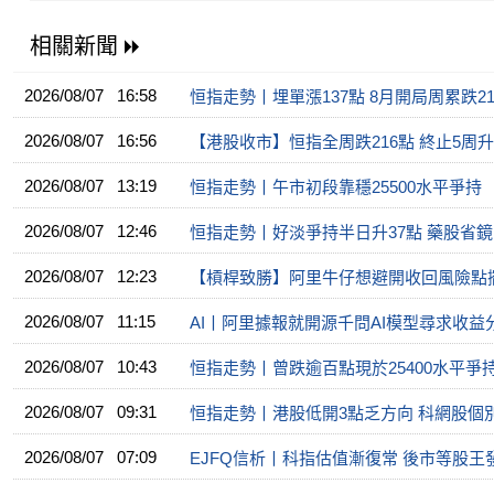
相關新聞
2026/08/07 16:58
恒指走勢丨埋單漲137點 8月開局周累跌21
2026/08/07 16:56
【港股收市】恒指全周跌216點 終止5周升勢
2026/08/07 13:19
恒指走勢丨午市初段靠穩25500水平爭持
2026/08/07 12:46
恒指走勢丨好淡爭持半日升37點 藥股省鏡
2026/08/07 12:23
【槓桿致勝】阿里牛仔想避開收回風險點
2026/08/07 11:15
AI丨阿里據報就開源千問AI模型尋求收益
2026/08/07 10:43
恒指走勢丨曾跌逾百點現於25400水平爭
2026/08/07 09:31
恒指走勢丨港股低開3點乏方向 科網股個
2026/08/07 07:09
EJFQ信析丨科指估值漸復常 後市等股王