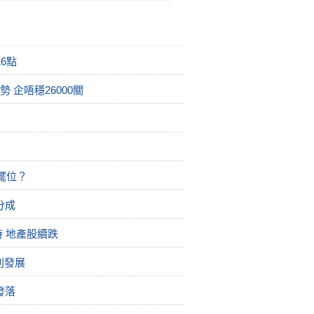
6點
 企唔穩26000關
擺位？
分成
持 地產股續跌
別發展
發落