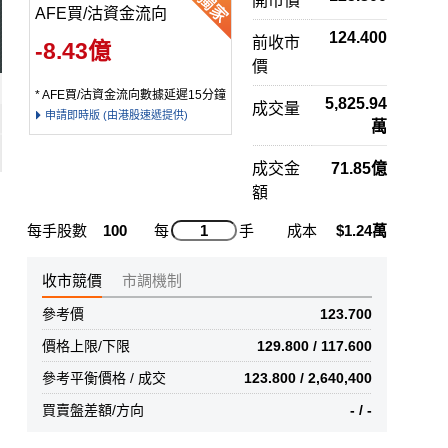
開市價
AFE買/沽資金流向
124.400
前收市
-8.43億
價
* AFE買/沽資金流向數據延遲15分鐘
5,825.94
成交量
申請即時版 (由港股速遞提供)
萬
成交金
71.85億
額
每手股數
100
每
手
成本
$1.24萬
收市競價
市調機制
參考價
123.700
價格上限/下限
129.800 / 117.600
參考平衡價格 / 成交
123.800 / 2,640,400
買賣盤差額/方向
- / -