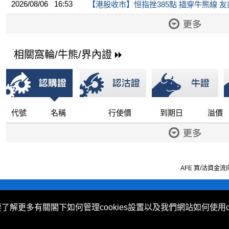
2026/08/06 16:53
【港股收市】恒指挫385點 插穿牛熊線 友邦挫
相關窩輪/牛熊/界內證
代號
名稱
行使價
到期日
溢價
AFE 買/沽資金流向由
不歧視及不騷擾聲明
|
Cookies政策
要了解更多有關閣下如何管理cookies設置以及我們網站如何使用c
 (Hong Kong) Limited 提供。
ovided by Now TV Limited