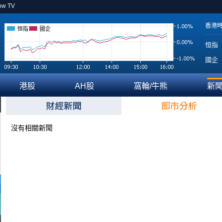
ow TV
香港
恒指
國企
恒指
國企
港股
AH股
窩輪/牛熊
新
沒有相關新聞