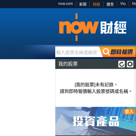
now.com
Viu
N
新聞
財經
體育
輸入股票名稱或編號
我的股票
[我的股票]未有記錄，
請到即時報價輸入股票號碼或名稱。