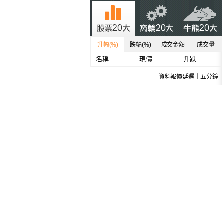
升幅(%)
跌幅(%)
成交金額
成交量
名稱
現價
升跌
資料報價延遲十五分鐘