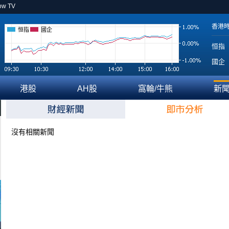
ow TV
香港
恒指
國企
恒指
國企
港股
AH股
窩輪/牛熊
新
沒有相關新聞