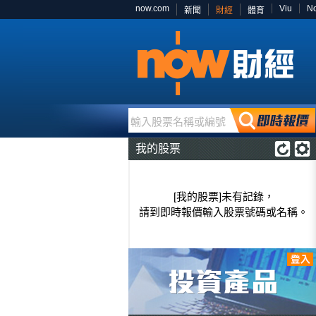
now.com
Viu
N
新聞
財經
體育
輸入股票名稱或編號
我的股票
[我的股票]未有記錄，
請到即時報價輸入股票號碼或名稱。