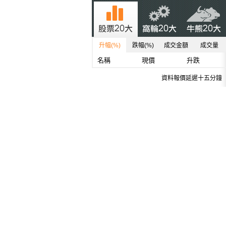
升幅(%)
跌幅(%)
成交金額
成交量
名稱
現價
升跌
資料報價延遲十五分鐘