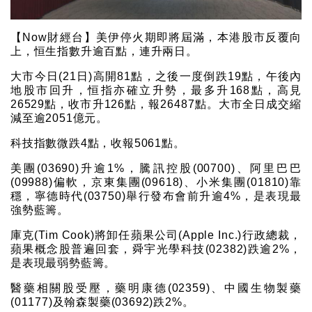
【Now財經台】美伊停火期即將屆滿，本港股市反覆向
上，恒生指數升逾百點，連升兩日。
大市今日(21日)高開81點，之後一度倒跌19點，午後內
地股市回升，恒指亦確立升勢，最多升168點，高見
26529點，收市升126點，報26487點。大市全日成交縮
減至逾2051億元。
科技指數微跌4點，收報5061點。
美團(03690)升逾1%，騰訊控股(00700)、阿里巴巴
(09988)偏軟，京東集團(09618)、小米集團(01810)靠
穩，寧德時代(03750)舉行發布會前升逾4%，是表現最
強勢藍籌。
庫克(Tim Cook)將卸任蘋果公司(Apple Inc.)行政總裁，
蘋果概念股普遍回套，舜宇光學科技(02382)跌逾2%，
是表現最弱勢藍籌。
醫藥相關股受壓，藥明康德(02359)、中國生物製藥
(01177)及翰森製藥(03692)跌2%。