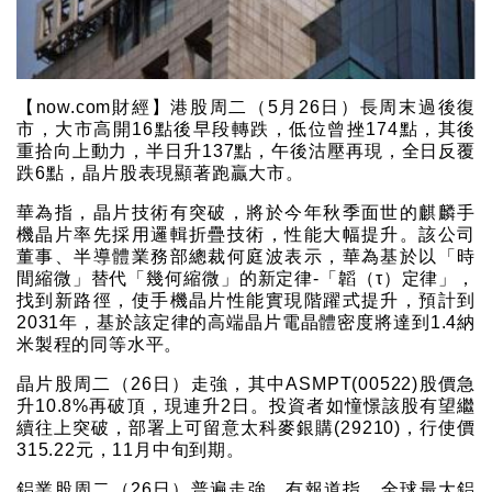
【now.com財經】港股周二（5月26日）長周末過後復
市，大市高開16點後早段轉跌，低位曾挫174點，其後
重拾向上動力，半日升137點，午後沽壓再現，全日反覆
跌6點，晶片股表現顯著跑贏大市。
華為指，晶片技術有突破，將於今年秋季面世的麒麟手
機晶片率先採用邏輯折疊技術，性能大幅提升。該公司
董事、半導體業務部總裁何庭波表示，華為基於以「時
間縮微」替代「幾何縮微」的新定律-「韜（τ）定律」，
找到新路徑，使手機晶片性能實現階躍式提升，預計到
2031年，基於該定律的高端晶片電晶體密度將達到1.4納
米製程的同等水平。
晶片股周二（26日）走強，其中ASMPT(00522)股價急
升10.8%再破頂，現連升2日。投資者如憧憬該股有望繼
續往上突破，部署上可留意太科麥銀購(29210)，行使價
315.22元，11月中旬到期。
鋁業股周二（26日）普遍走強，有報道指，全球最大鋁