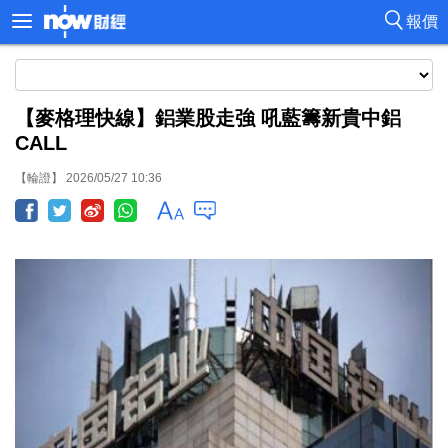
報價
【麥格理快線】鋁業股走強 吼藍籌新貴中鋁
CALL
【輪證】 2026/05/27 10:36