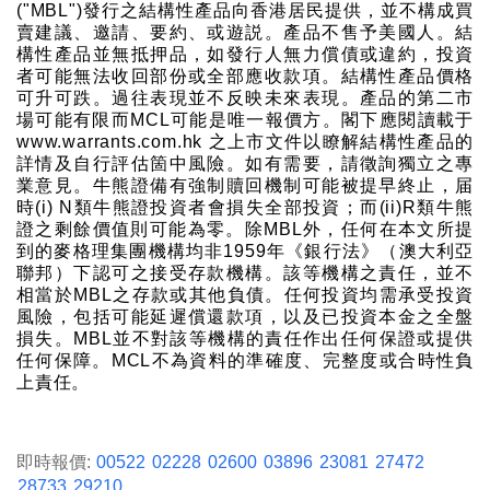
("MBL")發行之結構性產品向香港居民提供，並不構成買
賣建議、邀請、要約、或遊説。產品不售予美國人。結
構性產品並無抵押品，如發行人無力償債或違約，投資
者可能無法收回部份或全部應收款項。結構性產品價格
可升可跌。過往表現並不反映未來表現。產品的第二市
場可能有限而MCL可能是唯一報價方。閣下應閱讀載于
www.warrants.com.hk 之上市文件以瞭解結構性產品的
詳情及自行評估箇中風險。如有需要，請徵詢獨立之專
業意見。牛熊證備有強制贖回機制可能被提早終止，届
時(i) N類牛熊證投資者會損失全部投資；而(ii)R類牛熊
證之剩餘價值則可能為零。除MBL外，任何在本文所提
到的麥格理集團機構均非1959年《銀行法》（澳大利亞
聯邦）下認可之接受存款機構。該等機構之責任，並不
相當於MBL之存款或其他負債。任何投資均需承受投資
風險，包括可能延遲償還款項，以及已投資本金之全盤
損失。MBL並不對該等機構的責任作出任何保證或提供
任何保障。MCL不為資料的準確度、完整度或合時性負
上責任。
即時報價:
00522
02228
02600
03896
23081
27472
28733
29210