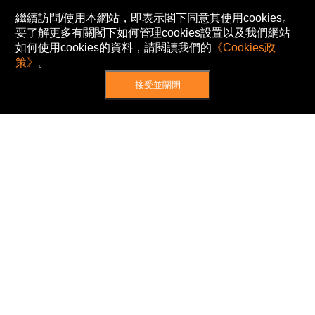
繼續訪問/使用本網站，即表示閣下同意其使用cookies。
要了解更多有關閣下如何管理cookies設置以及我們網站
如何使用cookies的資料，請閱讀我們的
《Cookies政
策》
。
接受並關閉
網站地圖
主頁
我的股票
新聞
專家/專題
港股動態
AH股
窩輪/牛熊
私隱政策
使用條款
免責及著作權聲明
Cookies政策
© Now TV Limited 2012-2026 著作權所有
所有資料或訊息僅作為參考之用。股票報價由
N2N-AFE (Hong Kong) Limited 提供。
The Basic Market Prices (BMP) service is provided