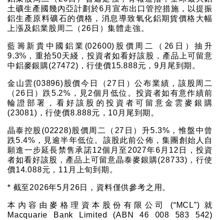
土礦生產國幾內亞計劃於6月宣布出口管控措施，以提振
鋁生產原料礦石的價格，消息導致氧化鋁期貨價格大幅
上漲及鋁業股周二（26日）集體走強。
藍籌新貴中國鋁業(02600)股價周二（26日）抽升
9.3%，重拾50天綫，投資者如看好該股，產品上可留意
中鋁麥銀購(27472)，行使價15.888元，9月尾到期。
金山雲(03896)股價今日（27日）公布業績，該股周二
（26日）跌5.2%，見2個月低位。投資者如有意作績前
輪證部署，看好該股的投資者可留意金雲麥銀購
(23081)，行使價8.888元，10月尾到期。
晶泰控股(02228)股價周二（27日）升5.3%，惟盤中曾
跌5.4%，見逾半年低位。該股此前公佈，集團創始人自
願進一步延長禁售承諾12個月至2027年6月12日，投資
者如看好該股，產品上可留意晶泰麥銀購(28733)，行使
價14.088元，11月上旬到期。
* 截至2026年5月26日，資料僅供參考之用。
本內容由麥格理資本股份有限公司 (“MCL”) 就
Macquarie Bank Limited (ABN 46 008 583 542)