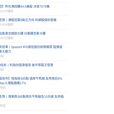
控】昨在港回購44.6萬股 涉資7079萬
時32分鐘前
走勢丨港股低開3點乏方向 科網股個別發展
時24分鐘前
出售東京總部大樓 計劃遷至新大樓
時30分鐘前
早班車丨SpaceX IPO首批股份即將解禁 股價或
更大壓力
時前
FQ信析丨科指估值漸復常 後市等股王發落
時前
股收市】恒指挫385點 插穿牛熊線 友邦挫近6%
iMax入港股通飆17%
小時前
走勢丨埋單跌385點再失牛熊線及10天線 友邦插
小時前