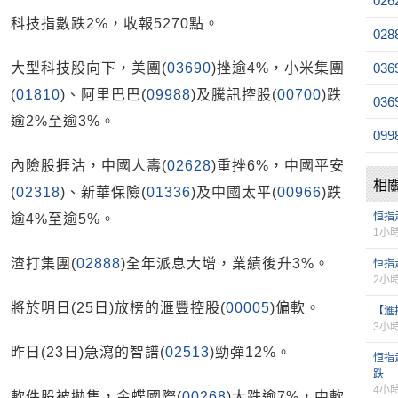
026
科技指數跌2%，收報5270點。
028
大型科技股向下，美團(
03690
)挫逾4%，小米集團
036
(
01810
)、阿里巴巴(
09988
)及騰訊控股(
00700
)跌
036
逾2%至逾3%。
099
內險股捱沽，中國人壽(
02628
)重挫6%，中國平安
相
(
02318
)、新華保險(
01336
)及中國太平(
00966
)跌
恒指
逾4%至逾5%。
1小
渣打集團(
02888
)全年派息大增，業績後升3%。
恒指
2小
將於明日(25日)放榜的滙豐控股(
00005
)偏軟。
【滙
3小
昨日(23日)急瀉的智譜(
02513
)勁彈12%。
恒指
跌
4小
軟件股被拋售，金蝶國際(
00268
)大跌逾7%，中軟