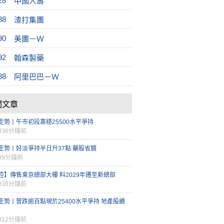
28
中國人壽
88
渣打集團
90
美團－Ｗ
92
翰森製藥
88
阿里巴巴－Ｗ
關文章
走勢丨午市初段靠穩25500水平爭持
時36分鐘前
走勢丨好淡爭持半日升37點 藥股省鏡
時9分鐘前
控】傳售東京總部大樓 料2029年遷至新總部
時38分鐘前
走勢丨曾跌逾百點現於25400水平爭持 地產股續
時12分鐘前