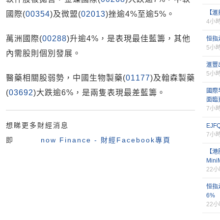
【滙
國際(
00354
)及微盟(
02013
)挫逾4%至逾5%。
4小
萬洲國際(
00288
)升逾4%，是表現最佳藍籌，其他
恒指
5小
內需股則個別發展。
滙豐
5小
醫藥相關股弱勢，中國生物製藥(
01177
)及翰森製藥
國際
(
03692
)大跌逾6%，是兩隻表現最差藍籌。
面臨
7小
想睇更多財經消息
EJ
7小
即
now Finance - 財經Facebook專頁
【港
Min
22
恒指
6%
22