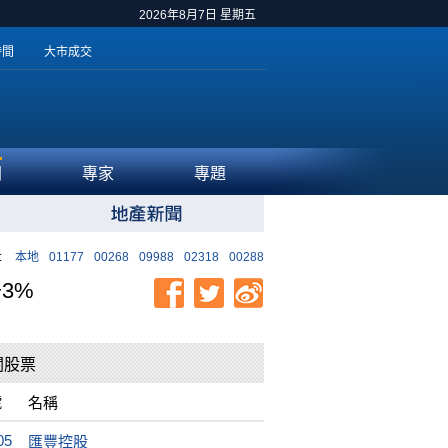
2026年8月7日 星期五
時間
大市成交
聞
專家
專題
:
本地
01177
00268
09988
02318
00288
3%
關股票
號
名稱
05
匯豐控股