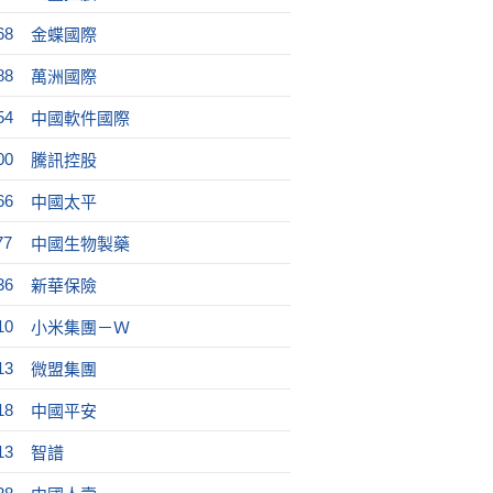
68
金蝶國際
88
萬洲國際
54
中國軟件國際
00
騰訊控股
66
中國太平
77
中國生物製藥
36
新華保險
10
小米集團－Ｗ
13
微盟集團
18
中國平安
13
智譜