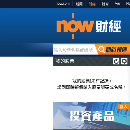
now.com
Viu
N
新聞
財經
體育
輸入股票名稱或編號
我的股票
[我的股票]未有記錄，
請到即時報價輸入股票號碼或名稱。