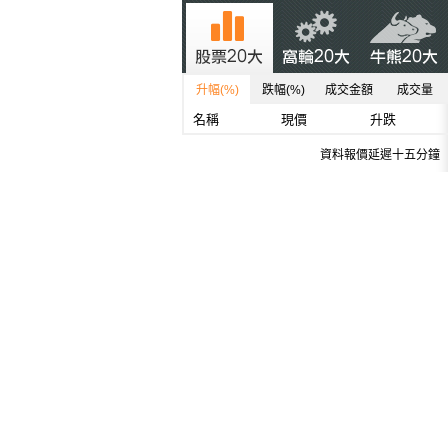
升幅(%)
跌幅(%)
成交金額
成交量
名稱
現價
升跌
資料報價延遲十五分鐘