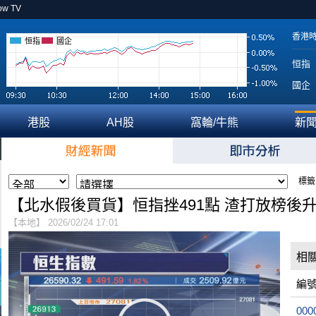
ow TV
香港
恒指
國企
恒指
國企
港股
AH股
窩輪/牛熊
新
標籤
【北水假後買貨】恒指挫491點 渣打放榜後升
【本地】 2026/02/24 17:01
相
編
000