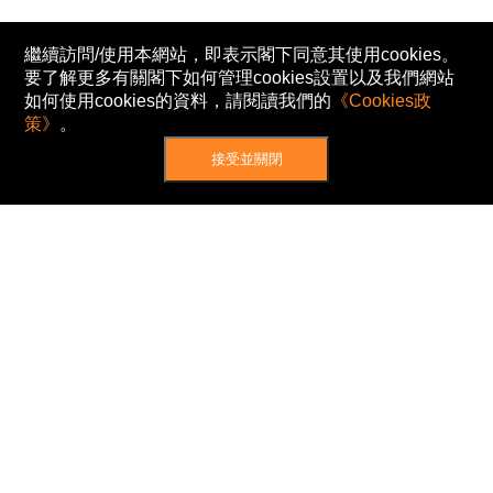
繼續訪問/使用本網站，即表示閣下同意其使用cookies。
要了解更多有關閣下如何管理cookies設置以及我們網站
如何使用cookies的資料，請閱讀我們的
《Cookies政
策》
。
接受並關閉
網站地圖
主頁
我的股票
新聞
專家/專題
港股動態
AH股
窩輪/牛熊
私隱政策
使用條款
免責及著作權聲明
Cookies政策
© Now TV Limited 2012-2026 著作權所有
所有資料或訊息僅作為參考之用。股票報價由