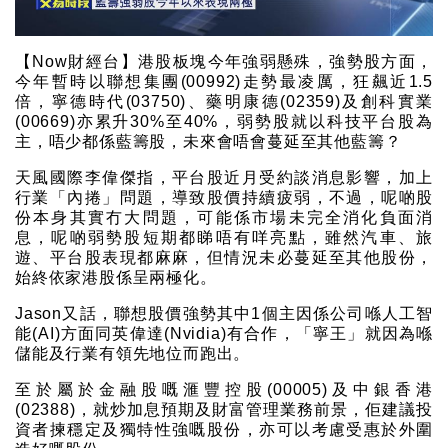
【Now財經台】港股板塊今年強弱懸殊，強勢股方面，
今年暫時以聯想集團(00992)走勢最凌厲，狂飆近1.5
倍，寧德時代(03750)、藥明康德(02359)及創科實業
(00669)亦累升30%至40%，弱勢股就以科技平台股為
主，唔少都係藍籌股，未來會唔會蔓延至其他藍籌？
天風國際李偉傑指，平台股近月受約談消息影響，加上
行業「內捲」問題，導致股價持續疲弱，不過，呢啲股
份本身其實冇大問題，可能係市場未完全消化負面消
息，呢啲弱勢股短期都睇唔有咩亮點，雖然汽車、旅
遊、平台股表現都麻麻，但情況未必蔓延至其他股份，
始終依家港股係呈兩極化。
Jason又話，聯想股價強勢其中1個主因係公司喺人工智
能(AI)方面同英偉達(Nvidia)有合作，「寧王」就因為喺
儲能及行業有領先地位而跑出。
至於屬於金融股嘅滙豐控股(00005)及中銀香港
(02388)，就炒加息預期及財富管理業務前景，佢建議投
資者揀穩定及獨特性強嘅股份，亦可以考慮受惠於外圍