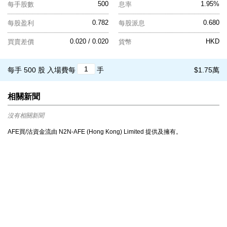
500
1.95%
每手股數
息率
0.782
0.680
每股盈利
每股派息
0.020 / 0.020
HKD
買賣差價
貨幣
每手 500 股
入場費每
手
$1.75萬
相關新聞
沒有相關新聞
AFE買/沽資金流由 N2N-AFE (Hong Kong) Limited 提供及擁有。