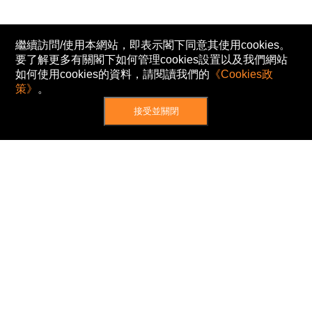
繼續訪問/使用本網站，即表示閣下同意其使用cookies。
要了解更多有關閣下如何管理cookies設置以及我們網站
如何使用cookies的資料，請閱讀我們的
《Cookies政
策》
。
接受並關閉
網站地圖
主頁
我的股票
新聞
專家/專題
港股動態
AH股
窩輪/牛熊
私隱政策
使用條款
免責及著作權聲明
Cookies政策
© Now TV Limited 2012-2026 著作權所有
所有資料或訊息僅作為參考之用。股票報價由