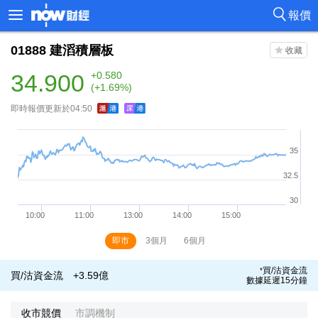
報價
01888
建滔積層板
34.900
+0.580
(+1.69%)
即時報價更新於04:50
即市
3個月
6個月
買/沽資金流
*
買/沽資金流
+3.59億
數據延遲15分鐘
收市競價
市調機制