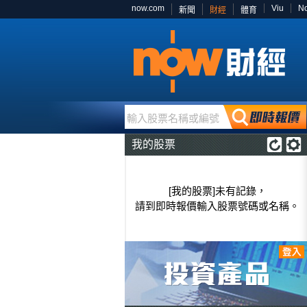
now.com
Viu
N
新聞
財經
體育
輸入股票名稱或編號
我的股票
[我的股票]未有記錄，
請到即時報價輸入股票號碼或名稱。