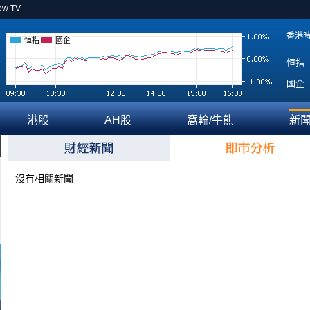
ow TV
香港
恒指
國企
恒指
國企
港股
AH股
窩輪/牛熊
新
沒有相關新聞