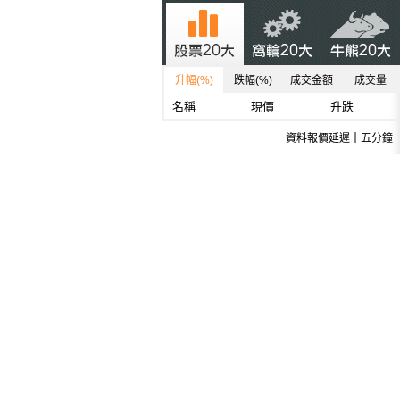
升幅(%)
跌幅(%)
成交金額
成交量
名稱
現價
升跌
資料報價延遲十五分鐘