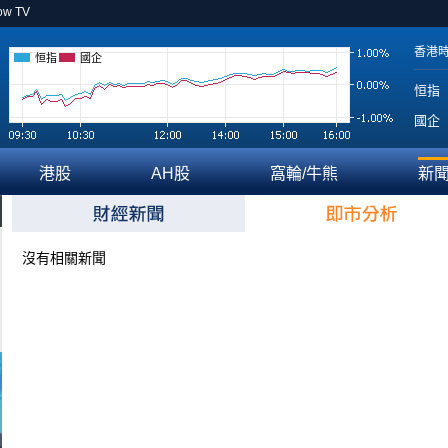
ow TV
香港
恒指
國企
恒指
國企
港股
AH股
窩輪/牛熊
新
沒有相關新聞