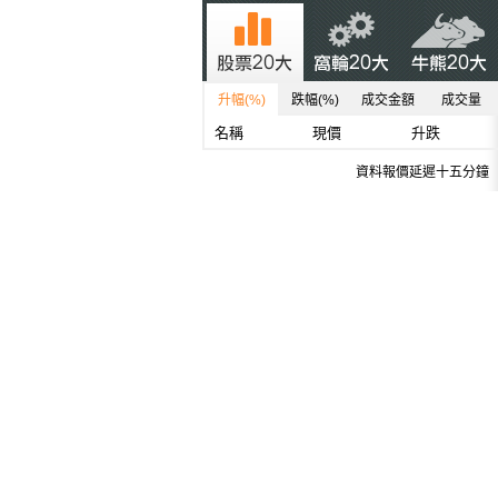
升幅(%)
跌幅(%)
成交金額
成交量
名稱
現價
升跌
資料報價延遲十五分鐘