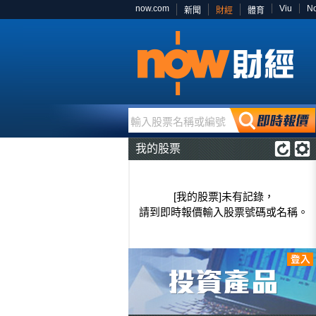
now.com
Viu
N
新聞
財經
體育
輸入股票名稱或編號
我的股票
[我的股票]未有記錄，
請到即時報價輸入股票號碼或名稱。