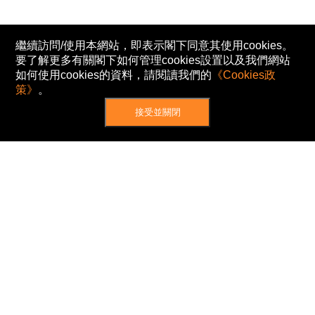
繼續訪問/使用本網站，即表示閣下同意其使用cookies。
要了解更多有關閣下如何管理cookies設置以及我們網站
如何使用cookies的資料，請閱讀我們的
《Cookies政
策》
。
接受並關閉
網站地圖
主頁
我的股票
新聞
專家/專題
港股動態
AH股
窩輪/牛熊
私隱政策
使用條款
免責及著作權聲明
Cookies政策
© Now TV Limited 2012-2026 著作權所有
所有資料或訊息僅作為參考之用。股票報價由