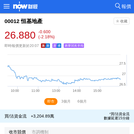
報價
00012
恒基地產
26.880
-0.600
(-2.18%)
即時報價更新於20:07
即市
3個月
6個月
買/沽資金流
*
買/沽資金流
+3,204.89萬
數據延遲15分鐘
收市競價
市調機制