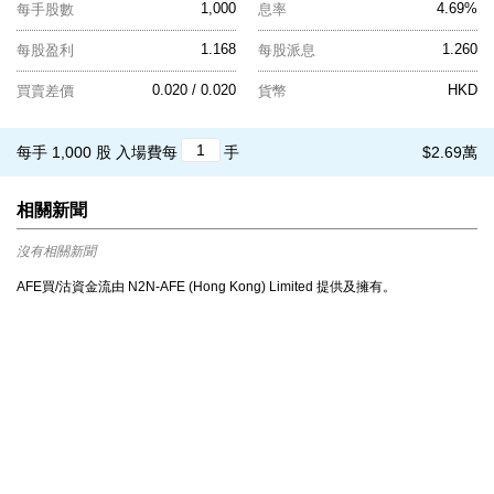
1,000
4.69%
每手股數
息率
1.168
1.260
每股盈利
每股派息
0.020 / 0.020
HKD
買賣差價
貨幣
每手 1,000 股
入場費每
手
$2.69萬
相關新聞
沒有相關新聞
AFE買/沽資金流由 N2N-AFE (Hong Kong) Limited 提供及擁有。