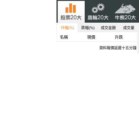
升幅(%)
跌幅(%)
成交金額
成交量
名稱
現價
升跌
資料報價延遲十五分鐘