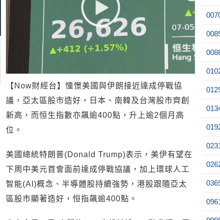
007
008
008
010
【Now財經台】憧憬美國與伊朗接近達成停戰協
012
議，亞太區股市造好，日本、南韓及台灣股市齊創
013
新高，而恒生指數亦飆逾400點，升上逾2個月高
019
位。
023
美國總統特朗普(Donald Trump)表示，美伊有望在
026
下周中美元首會面前達成停戰協議，加上環球人工
036
智能(AI)概念、半導體股持續強勢，港股跟隨亞太
區股市顯著造好，恒指飆逾400點。
096