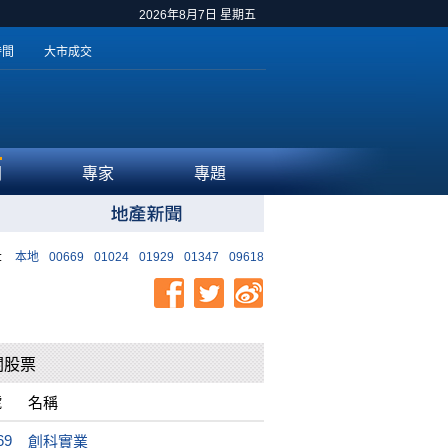
2026年8月7日 星期五
時間
大市成交
聞
專家
專題
:
本地
00669
01024
01929
01347
09618
關股票
號
名稱
69
創科實業