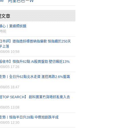
88
阿里巴巴－Ｗ
關文章
讀心丨業績照妖鏡
小時前
日市評】道指造好標普納指偏軟 恒指續於250天
平上落
/08/06 10:58
股收市】恒指升62點 AI股買盤勁 壁仞飆近13%
/08/05 17:26
走勢丨全日升62點北水走資 滙控再跌2.6%藍籌
/08/05 16:47
經TOP SEARCH】 創科實業冇貨唔好亂衝入去
/08/05 13:08
走勢丨恒指半日升28點 中際旭創跌半成
/08/05 12:30