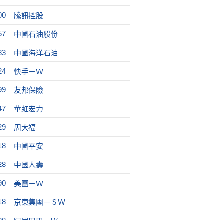
00
騰訊控股
57
中國石油股份
83
中國海洋石油
24
快手－Ｗ
99
友邦保險
47
華虹宏力
29
周大福
18
中國平安
28
中國人壽
90
美團－Ｗ
18
京東集團－ＳＷ