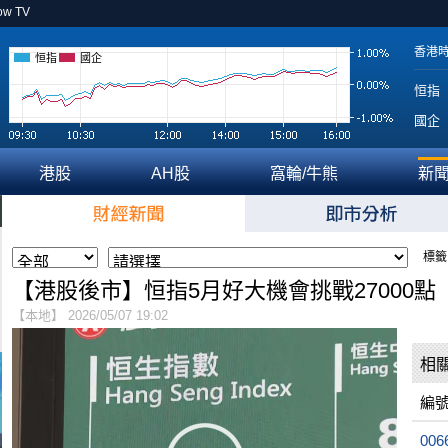
ow TV
香港
恒指
國企
恒指
國企
港股
AH股
窩輪/牛熊
新
標籤
【港股後市】恒指5月好大機會挑戰27000點
【本地】 2026/05/07 19:02
相
編
006