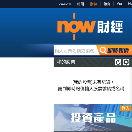
now.com
Viu
N
新聞
財經
體育
輸入股票名稱或編號
我的股票
[我的股票]未有記錄，
請到即時報價輸入股票號碼或名稱。