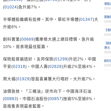
港股
(
01024
)急升逾7%。
2026
異動
半導體股繼續有追捧，其中，華虹半導體(
01347
)大
2026
升逾8%。
【港
2026
創科實業(
00669
)獲摩根大通上調目標價，急升逾
【創
10%，是表現最佳藍籌。
港元
2026
保險股普遍造好，友邦保險(
01299
)升近2%，中國
創科
2026
平安(
02318
)、中國人壽(
02628
)升逾2%至逾4%。
周大福(
01929
)發盈喜兼獲大行唱好，大升逾7%。
油價急挫，「三桶油」逆市向下，中國海洋石油
(
00883
)、中國石油股份(
00857
)挫逾5%至逾8%，
是兩隻表現最差藍籌。