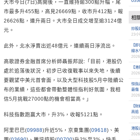
099
大市今日(7日)高開後，一直維持逾300點升幅，尾
市最多升455點，高見26669點，收市升412點，報
相
26626點，連升兩日。大市全日成交增至逾3124億
炒股
元。
23
此外，北水淨賣出近48億元，連續兩日淨流出。
【即
線水
2026
高歌證券金融首席分析師聶振邦說:「目前，港股仍
【港
處於追落後狀況，初步已收復戰事以來失地，後續
2026
要觀望中美元首會面，以及大型科技股5月中陸續公
恒指
布的業績，這些都會帶動整體恒指利好氛圍，我相
最傷
2026
信5月挑戰27000點的機會相當高。」
【財
高追
科技指數跑贏大市，升3%，收報5121點。
2026
港股
阿里巴巴(
09988
)升近5%，京東集團(
09618
)、美
2026
團(
03690
)、騰訊控股(
00700
)升2%至3%，快手