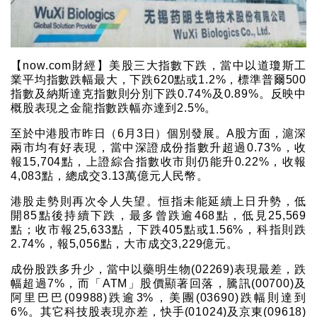
【now.com財經】美股三大指數下跌，當中以道瓊斯工
業平均指數跌幅最大，下跌620點或1.2%，標準普爾500
指數及納斯達克指數則分別下跌0.74%及0.89%。反映中
概股表現之金龍指數跌幅亦達到2.5%。
至於中港股市昨日（6月3日）個別發展。A股方面，滬深
兩市均有好表現，當中深證成份指數升超過0.73%，收
報15,704點，上證綜合指數收市則仍能升0.22%，收報
4,083點，總成交3.13萬億元人民幣。
港股走勢則再次令人失望。恒指未能延續上日升勢，低
開85點後持續下跌，最多曾跌逾468點，低見25,569
點；收市報25,633點，下跌405點或1.56%，科指則跌
2.74%，報5,056點，大市成交3,229億元。
成份股跌多升少，當中以藥明生物(02269)表現最差，跌
幅超過7%，而「ATM」股價顯著回落，騰訊(00700)及
阿里巴巴(09988)跌逾3%，美團(03690)跌幅則達到
6%。其它科技股表現亦差，快手(01024)及京東(09618)