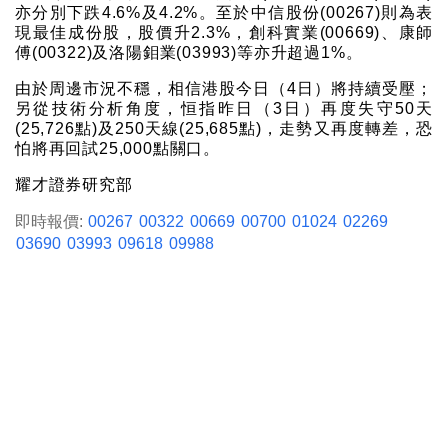
亦分別下跌4.6%及4.2%。至於中信股份(00267)則為表
現最佳成份股，股價升2.3%，創科實業(00669)、康師
傅(00322)及洛陽鉬業(03993)等亦升超過1%。
由於周邊市況不穩，相信港股今日（4日）將持續受壓；
另從技術分析角度，恒指昨日（3日）再度失守50天
(25,726點)及250天線(25,685點)，走勢又再度轉差，恐
怕將再回試25,000點關口。
耀才證券研究部
即時報價:
00267
00322
00669
00700
01024
02269
03690
03993
09618
09988