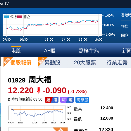
ow TV
香港
恒指
國企
恒指
國企
港股
AH股
窩輪/牛熊
新
周大福
01929
12.220
-0.090
(-0.73%)
即時報價更新於 03:50
12.400
最高
12.080
最低
12.330