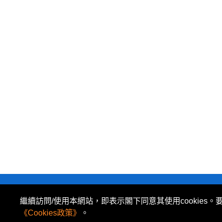
私隱政策
|
使用條款
|
免責及著作權聲明
|
繼續訪問/使用本網站，即表示閣下同意其使用cookies。
所有資料或訊息僅作為參考之用。股票報價由 N2N-AFE
《Cookies政策》
。
The Basic Market Prices (BMP) service is pr