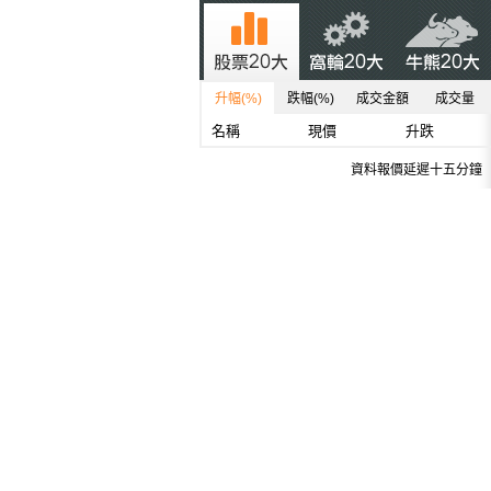
升幅(%)
跌幅(%)
成交金額
成交量
名稱
現價
升跌
資料報價延遲十五分鐘