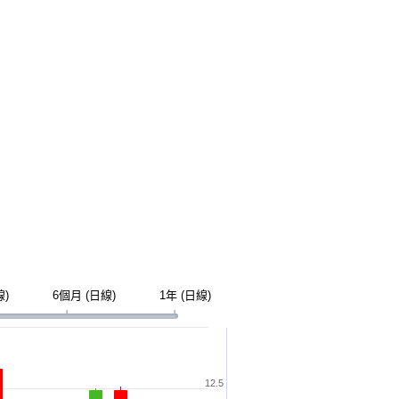
線)
6個月 (日線)
1年 (日線)