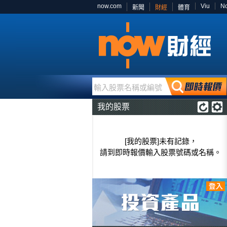
now.com
Viu
N
新聞
財經
體育
輸入股票名稱或編號
我的股票
[我的股票]未有記錄，
請到即時報價輸入股票號碼或名稱。