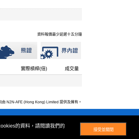
」
資料報價最少延遲十五分鐘
實際槓桿(倍)
成交量
 N2N-AFE (Hong Kong) Limited 提供及擁有。
© Now TV Limited 2012-2026 著作權所有
ookies的資料，請閱讀我們的
接受並關閉