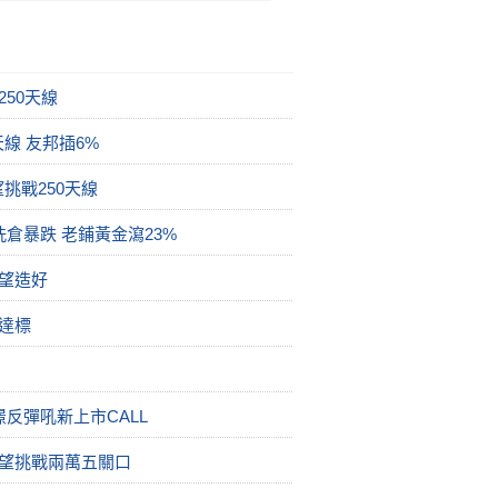
50天線
線 友邦插6%
挑戰250天線
洗倉暴跌 老鋪黃金瀉23%
望造好
達標
反彈吼新上市CALL
有望挑戰兩萬五關口