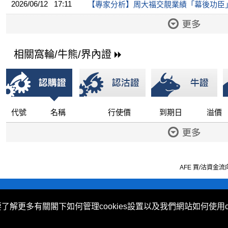
2026/06/12 17:11
【專家分析】周大福交靚業績「幕後功臣
相關窩輪/牛熊/界內證
代號
名稱
行使價
到期日
溢價
AFE 買/沽資金流向由
不歧視及不騷擾聲明
|
Cookies政策
要了解更多有關閣下如何管理cookies設置以及我們網站如何使用c
 (Hong Kong) Limited 提供。
ovided by Now TV Limited