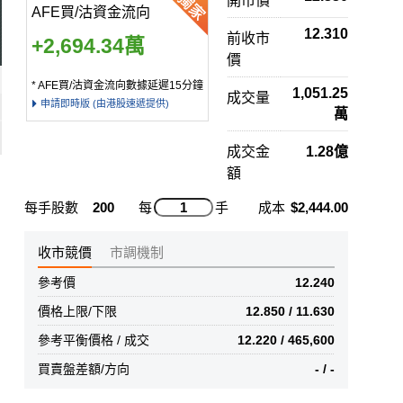
開市價
AFE買/沽資金流向
12.310
前收市
+2,694.34萬
價
* AFE買/沽資金流向數據延遲15分鐘
1,051.25
成交量
申請即時版 (由港股速遞提供)
萬
成交金
1.28億
額
每手股數
200
每
手
成本
$2,444.00
收市競價
市調機制
參考價
12.240
價格上限/下限
12.850 / 11.630
參考平衡價格 / 成交
12.220 / 465,600
買賣盤差額/方向
- / -