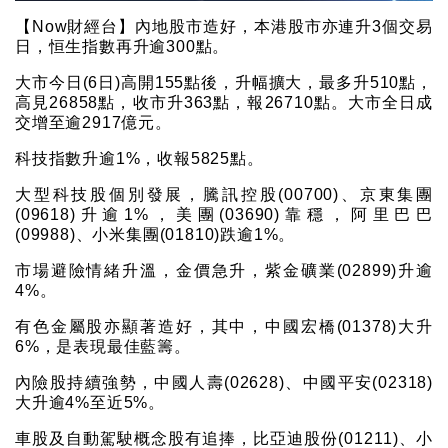
【Now財經台】內地股市造好，本港股市亦連升3個交易
日，恒生指數再升逾300點。
大市今日(6日)高開155點後，升幅擴大，最多升510點，
高見26858點，收市升363點，報26710點。大市全日成
交增至逾2917億元。
科技指數升逾1%，收報5825點。
大型科技股個別發展，騰訊控股(00700)、京東集團
(09618)升逾1%，美團(03690)靠穩，阿里巴巴
(09988)、小米集團(01810)跌逾1%。
市場避險情緒升溫，金價急升，紫金礦業(02899)升逾
4%。
有色金屬股亦顯著造好，其中，中國宏橋(01378)大升
6%，是表現最佳藍籌。
內險股持續強勢，中國人壽(02628)、中國平安(02318)
大升逾4%至近5%。
車股及自動駕駛概念股有追捧，比亞迪股份(01211)、小