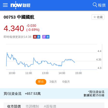
報價
00753
中國國航
4.340
-0.030
(-0.69%)
即時報價更新於14:38
即市
3個月
6個月
買/沽資金流
*
買/沽資金流
+657.53萬
數據延遲15分鐘
收市競價
市調機制
A股報價