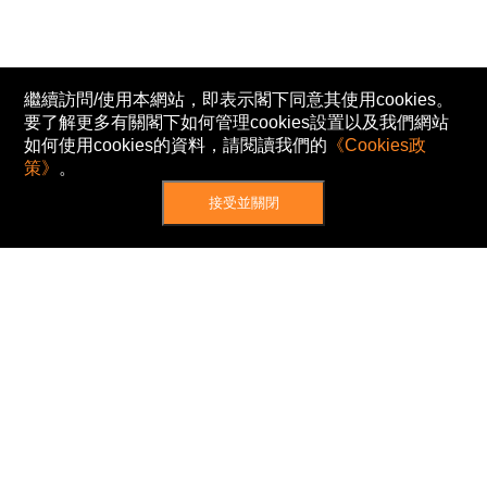
繼續訪問/使用本網站，即表示閣下同意其使用cookies。
要了解更多有關閣下如何管理cookies設置以及我們網站
如何使用cookies的資料，請閱讀我們的
《Cookies政
策》
。
接受並關閉
網站地圖
主頁
我的股票
新聞
專家/專題
港股動態
AH股
窩輪/牛熊
私隱政策
使用條款
免責及著作權聲明
Cookies政策