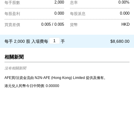
2,000
0.00%
每手股數
息率
0.000
0.000
每股盈利
每股派息
0.005 / 0.005
HKD
買賣差價
貨幣
每手 2,000 股
入場費每
手
$8,680.00
相關新聞
沒有相關新聞
AFE買/沽資金流由 N2N-AFE (Hong Kong) Limited 提供及擁有。
港元兌⼈⺠幣今⽇中間價: 0.00000