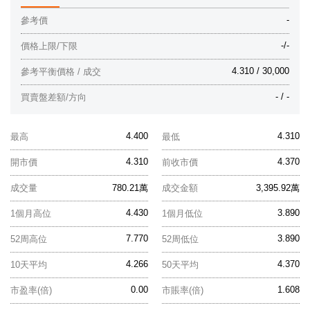
-
參考價
-/-
價格上限/下限
4.310 / 30,000
參考平衡價格 / 成交
- / -
買賣盤差額/方向
4.400
4.310
最高
最低
4.310
4.370
開市價
前收市價
成交量
780.21萬
成交金額
3,395.92萬
4.430
3.890
1個月高位
1個月低位
7.770
3.890
52周高位
52周低位
4.266
4.370
10天平均
50天平均
0.00
1.608
市盈率(倍)
市賬率(倍)