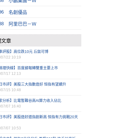
68
小鵬集團－Ｗ
96
名創優品
88
阿里巴巴－Ｗ
關文章
車評股】高位跌10元 丘鈦可博
/07/22 10:19
格理快線】百度據報轉雙重主要上市
/07/17 12:13
日市評】美股三大指數造好 恒指有望續升
/07/15 10:48
家分析】比電暫難谷高AI算力收入佔比
/07/07 16:40
日市評】美股造好道指創新高 恒指有力挑戰20天
/07/07 10:53