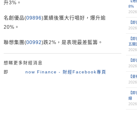
【港
升3%。
8%
2026
名創優品(
09896
)業績後獲大行唱好，爆升逾
【即
20%。
2026
【即
聯想集團(
00992
)跌2%，是表現最差藍籌。
五關
2026
【即
想睇更多財經消息
2026
即
now Finance - 財經Facebook專頁
【麥
2026
【即
線
2026