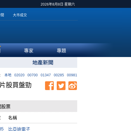
2026年8月8日 星期六
時間
大市成交
聞
專家
專題
:
本地
02020
00700
01347
00285
00981
晶片股買盤勁
關股票
號
名稱
85
比亞迪電子