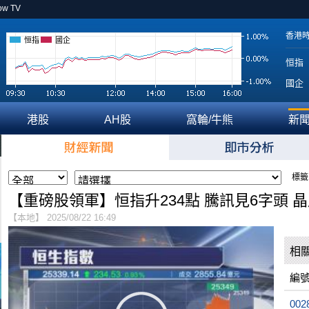
ow TV
香港
恒指
國企
恒指
國企
港股
AH股
窩輪/牛熊
新
標籤
【重磅股領軍】恒指升234點 騰訊見6字頭 
【本地】 2025/08/22 16:49
相
編
002