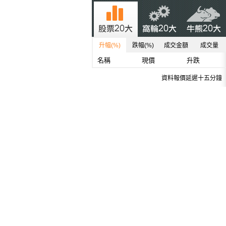
升幅(%)
跌幅(%)
成交金額
成交量
名稱
現價
升跌
資料報價延遲十五分鐘