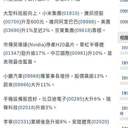
098
098
大型科技股向上，小米集團(
01810
)、騰訊控股
(
00700
)升至600元，連同阿里巴巴(
09988
)、美團
099
(
03690
)升1%至近2%，京東集團(
09618
)靠穩。
相
市傳英偉達(Nvidia)停產H20晶片，華虹半導體
【何
(
01347
)勁升逾17%，中芯國際(
00981
)升10%，是
2026
表現最佳藍籌。
【麥
2026
小鵬汽車(
09868
)獲董事長增持，股價飆逾13%，
【即
2026
蔚來(
09866
)大升11%。
【專
手機設備股造好，比亞迪電子(
00285
)大升6%，瑞
2026
聲科技(
02018
)升逾3%。
【即
線
2026
李寧(
02331
)業績後急升逾8%，安踏體育(
02020
)