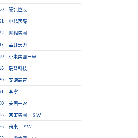
00
騰訊控股
81
中芯國際
92
聯想集團
47
華虹宏力
10
小米集團－Ｗ
18
瑞聲科技
20
安踏體育
31
李寧
90
美團－Ｗ
18
京東集團－ＳＷ
66
蔚來－ＳＷ