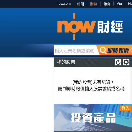
now.com
Viu
N
新聞
財經
體育
輸入股票名稱或編號
我的股票
[我的股票]未有記錄，
請到即時報價輸入股票號碼或名稱。