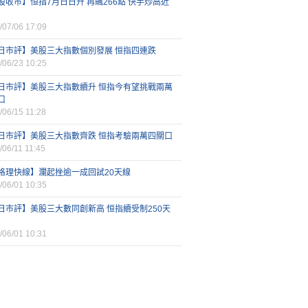
股收市】恒指7月日日升 再飆266點 快手炒高近
/07/06 17:09
日市評】美股三大指數個別發展 恒指四連跌
/06/23 10:25
日市評】美股三大指數續升 恒指今有望挑戰兩萬
口
/06/15 11:28
日市評】美股三大指數齊跌 恒指考驗兩萬四關口
/06/11 11:45
格理快線】瀾起挫逾一成回試20天線
/06/01 10:35
日市評】美股三大數同創新高 恒指續受制250天
/06/01 10:31