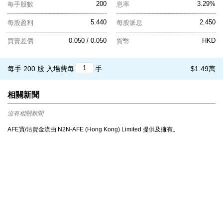
200
3.29%
每手股數
息率
5.440
2.450
每股盈利
每股派息
0.050 / 0.050
HKD
買賣差價
貨幣
每手 200 股
入場費每
手
$1.49萬
相關新聞
沒有相關新聞
AFE買/沽資金流由 N2N-AFE (Hong Kong) Limited 提供及擁有。