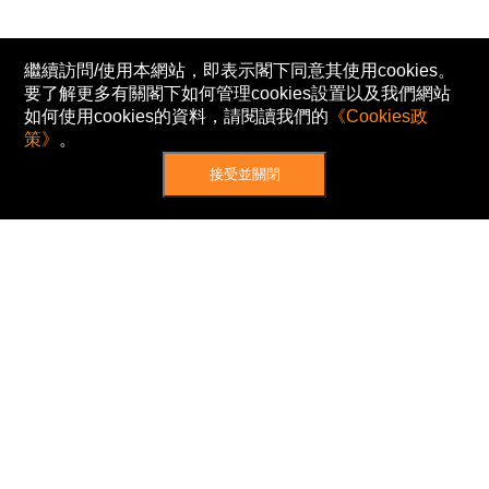
繼續訪問/使用本網站，即表示閣下同意其使用cookies。
要了解更多有關閣下如何管理cookies設置以及我們網站
如何使用cookies的資料，請閱讀我們的
《Cookies政
策》
。
接受並關閉
網站地圖
主頁
我的股票
新聞
專家/專題
港股動態
AH股
窩輪/牛熊
私隱政策
使用條款
免責及著作權聲明
Cookies政策
© Now TV Limited 2012-2026 著作權所有
所有資料或訊息僅作為參考之用。股票報價由