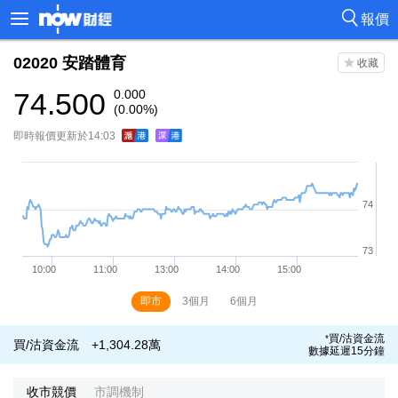
報價
02020
安踏體育
74.500
0.000
(0.00%)
即時報價更新於14:03
即市
3個月
6個月
買/沽資金流
*
買/沽資金流
+1,304.28萬
數據延遲15分鐘
收市競價
市調機制