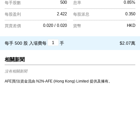
500
0.85%
每手股數
息率
2.422
0.350
每股盈利
每股派息
0.020 / 0.020
HKD
買賣差價
貨幣
每手 500 股
入場費每
手
$2.07萬
相關新聞
沒有相關新聞
AFE買/沽資金流由 N2N-AFE (Hong Kong) Limited 提供及擁有。