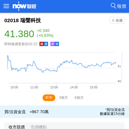
報價
02018
瑞聲科技
41.380
+0.340
(+0.83%)
即時報價更新於02:22
即市
3個月
6個月
買/沽資金流
*
買/沽資金流
+867.70萬
數據延遲15分鐘
收市競價
市調機制