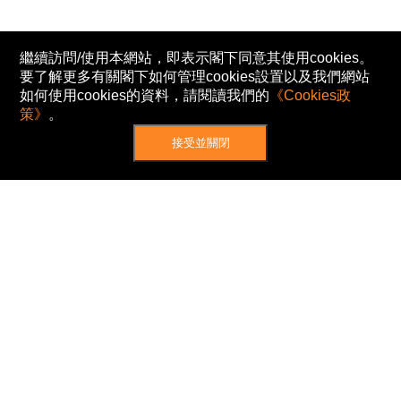
繼續訪問/使用本網站，即表示閣下同意其使用cookies。
要了解更多有關閣下如何管理cookies設置以及我們網站
如何使用cookies的資料，請閱讀我們的
《Cookies政
策》
。
接受並關閉
網站地圖
主頁
我的股票
新聞
專家/專題
港股動態
AH股
窩輪/牛熊
私隱政策
使用條款
免責及著作權聲明
Cookies政策
© Now TV Limited 2012-2026 著作權所有
所有資料或訊息僅作為參考之用。股票報價由