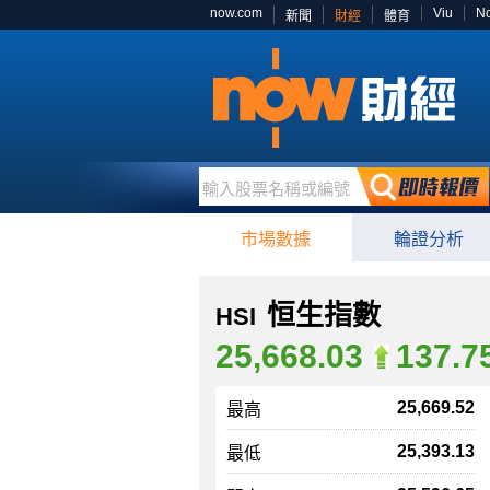
now.com
Viu
N
新聞
財經
體育
輸入股票名稱或編號
市場數據
輪證分析
恒生指數
HSI
25,668.03
137.7
25,669.52
最高
25,393.13
最低