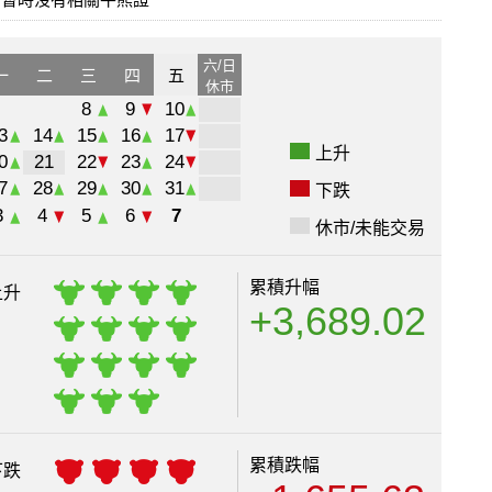
六/日
一
二
三
四
五
休市
8
9
10
3
14
15
16
17
上升
0
21
22
23
24
7
28
29
30
31
下跌
3
4
5
6
7
休市/未能交易
累積升幅
上升
+3,689.02
日
累積跌幅
下跌