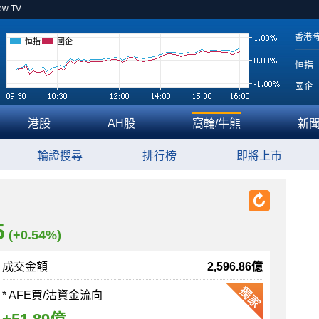
ow TV
香港
恒指
國企
恒指
國企
港股
AH股
窩輪/牛熊
新
輪證搜尋
排行榜
即將上市
5
(+0.54%)
成交金額
2,596.86億
* AFE買/沽資金流向