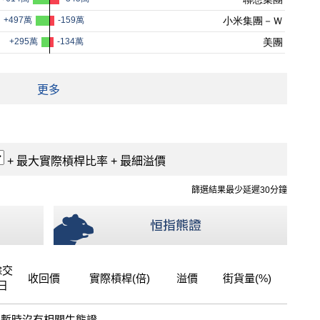
更多
+ 最大實際槓桿比率 + 最細溢價
篩選結果最少延遲30分鐘
餘交
收回價
實際槓桿(倍)
溢價
街貨量(%)
日
暫時沒有相關牛熊證