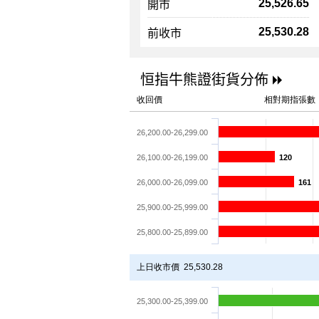
25,526.65
開市
25,530.28
前收市
恒指牛熊證街貨分佈