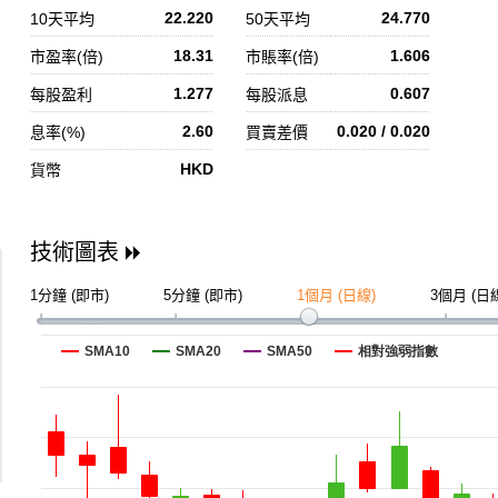
22.220
24.770
10天平均
50天平均
18.31
1.606
市盈率(倍)
市賬率(倍)
1.277
0.607
每股盈利
每股派息
2.60
0.020 / 0.020
息率(%)
買賣差價
HKD
貨幣
技術圖表
1分鐘 (即市)
5分鐘 (即市)
1個月 (日線)
3個月 (日