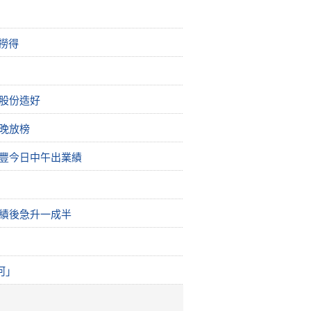
撈得
股份造好
晚放榜
滙豐今日中午出業績
選績後急升一成半
河」