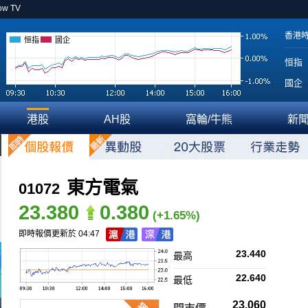
ow TV
香港
恒指
國企
恒指
國企
港股
AH股
窩輪/牛熊
新
東方電氣
01072
23.380
0.380
(+1.65%)
即時報價更新於 04:47
23.440
最高
22.640
最低
23.060