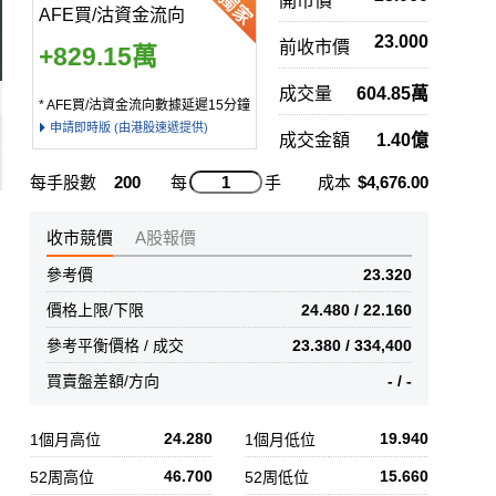
開市價
AFE買/沽資金流向
23.000
前收市價
+829.15萬
成交量
604.85萬
* AFE買/沽資金流向數據延遲15分鐘
申請即時版 (由港股速遞提供)
成交金額
1.40億
每手股數
200
每
手
成本
$4,676.00
收市競價
A股報價
參考價
23.320
價格上限/下限
24.480 / 22.160
參考平衡價格 / 成交
23.380 / 334,400
買賣盤差額/方向
- / -
24.280
19.940
1個月高位
1個月低位
46.700
15.660
52周高位
52周低位