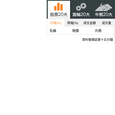
升幅(%)
跌幅(%)
成交金額
成交量
名稱
現價
升跌
資料報價延遲十五分鐘