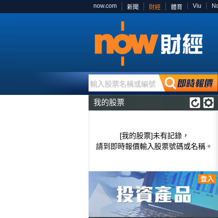
now.com
Viu
N
新聞
財經
體育
輸入股票名稱或編號
我的股票
[我的股票]未有記錄，
請到即時報價輸入股票號碼或名稱。