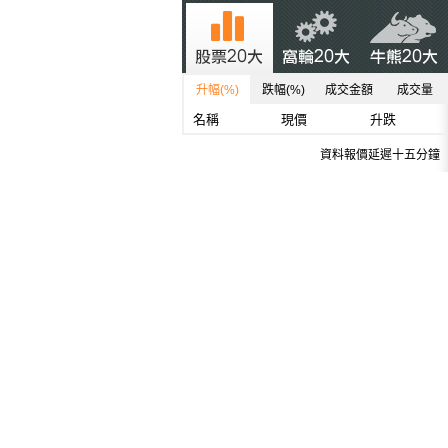
升幅(%)
跌幅(%)
成交金額
成交量
名稱
現價
升跌
資料報價延遲十五分鐘