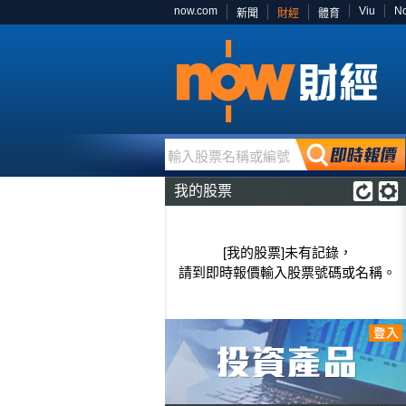
now.com
Viu
N
新聞
財經
體育
輸入股票名稱或編號
我的股票
[我的股票]未有記錄，
請到即時報價輸入股票號碼或名稱。