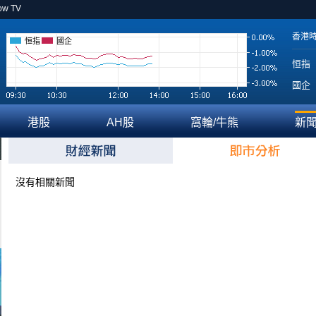
ow TV
香港
恒指
國企
恒指
國企
港股
AH股
窩輪/牛熊
新
沒有相關新聞