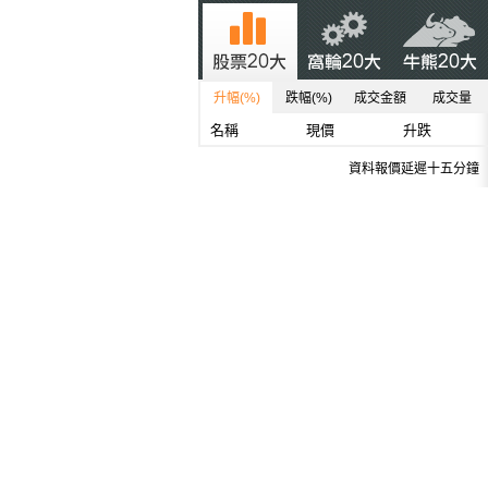
升幅(%)
跌幅(%)
成交金額
成交量
名稱
現價
升跌
資料報價延遲十五分鐘