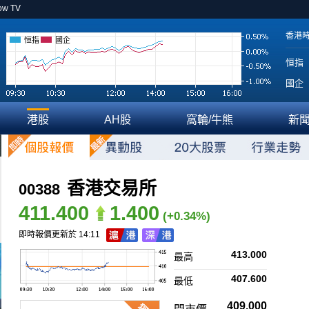
ow TV
香港
恒指
國企
恒指
國企
港股
AH股
窩輪/牛熊
新
香港交易所
00388
411.400
1.400
(+0.34%)
即時報價更新於 14:11
413.000
最高
407.600
最低
409.000