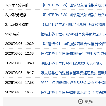
1小時59分鐘前
【FINTERVIEW】國債期貨唔啱散戶玩？(
2小時2分鐘前
【FINTERVIEW】國債期貨唔啱散戶玩？(
3小時48分鐘前
【滙控】昨在港回購44.6萬股 涉資7079萬
21小時前
恒指走勢丨埋單跌385點再失牛熊線及10天
2026/08/06 12:39
【缸邊情報】10項加強兩地合作措 港交
2026/08/06 12:38
恒指走勢丨半日跌452點失牛熊線 友邦瀉
2026/08/06 10:40
港股走勢丨早段曾挫逾500點 友邦挫8%
2026/08/05 18:17
港交所委任何洸毅為董事總經理及集團戰
2026/08/05 17:53
9992丨泡泡瑪特股降至5.55% 段永平:
2026/08/05 16:47
恒指走勢丨全日升62點北水走資 滙控再跌2