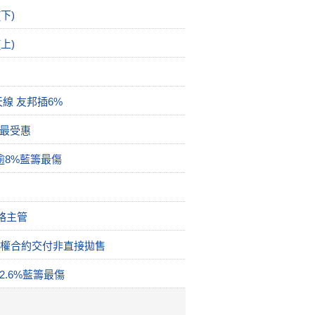
下)
上)
線 友邦插6%
所最受惠
逾8%藍籌最傷
略主管
履期權合約交付非直接拋售
.6%藍籌最傷