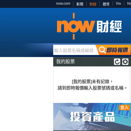
now.com
Viu
N
新聞
財經
體育
輸入股票名稱或編號
我的股票
[我的股票]未有記錄，
請到即時報價輸入股票號碼或名稱。