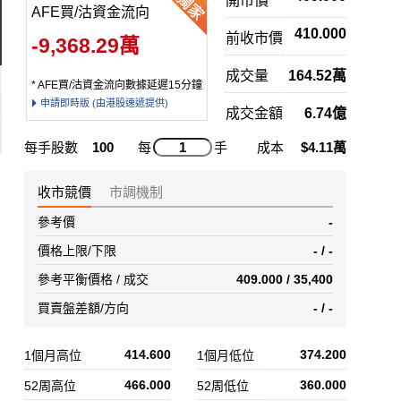
開市價
AFE買/沽資金流向
410.000
前收市價
-9,368.29萬
成交量
164.52萬
* AFE買/沽資金流向數據延遲15分鐘
申請即時版 (由港股速遞提供)
成交金額
6.74億
每手股數
100
每
手
成本
$4.11萬
收市競價
市調機制
參考價
-
價格上限/下限
- / -
參考平衡價格 / 成交
409.000 / 35,400
買賣盤差額/方向
- / -
414.600
374.200
1個月高位
1個月低位
466.000
360.000
52周高位
52周低位