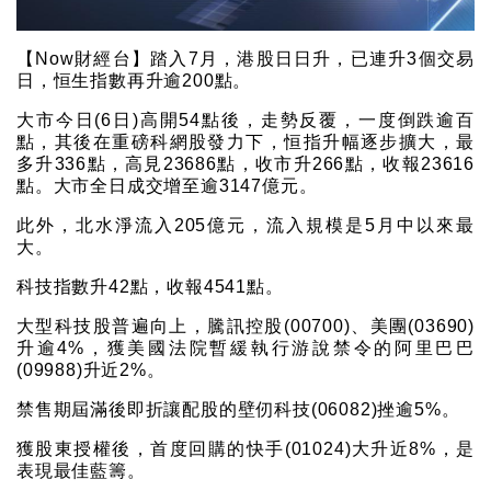
【Now財經台】踏入7月，港股日日升，已連升3個交易
日，恒生指數再升逾200點。
大市今日(6日)高開54點後，走勢反覆，一度倒跌逾百
點，其後在重磅科網股發力下，恒指升幅逐步擴大，最
多升336點，高見23686點，收市升266點，收報23616
點。大市全日成交增至逾3147億元。
此外，北水淨流入205億元，流入規模是5月中以來最
大。
科技指數升42點，收報4541點。
大型科技股普遍向上，騰訊控股(00700)、美團(03690)
升逾4%，獲美國法院暫緩執行游說禁令的阿里巴巴
(09988)升近2%。
禁售期屆滿後即折讓配股的壁仞科技(06082)挫逾5%。
獲股東授權後，首度回購的快手(01024)大升近8%，是
表現最佳藍籌。