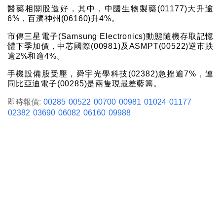
醫藥相關股造好，其中，中國生物製藥(01177)大升逾
6%，百濟神州(06160)升4%。
市傳三星電子(Samsung Electronics)動態隨機存取記憶
體下季加價，中芯國際(00981)及ASMPT(00522)逆市跌
逾2%和逾4%。
手機設備股受壓，舜宇光學科技(02382)急挫逾7%，連
同比亞迪電子(00285)是兩隻現最差藍籌。
即時報價:
00285
00522
00700
00981
01024
01177
02382
03690
06082
06160
09988