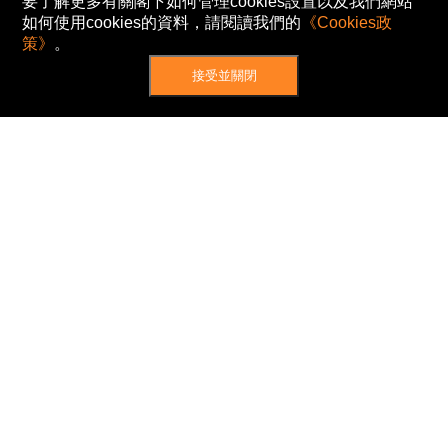
要了解更多有關閣下如何管理cookies設置以及我們網站
如何使用cookies的資料，請閱讀我們的
《Cookies政
策》
。
接受並關閉
網站地圖
主頁
我的股票
新聞
專家/專題
港股動態
AH股
窩輪/牛熊
私隱政策
使用條款
免責及著作權聲明
Cookies政策
© Now TV Limited 2012-2026 著作權所有
所有資料或訊息僅作為參考之用。股票報價由
N2N-AFE (Hong Kong) Limited 提供。
The Basic Market Prices (BMP) service is provided
by Now TV Limited