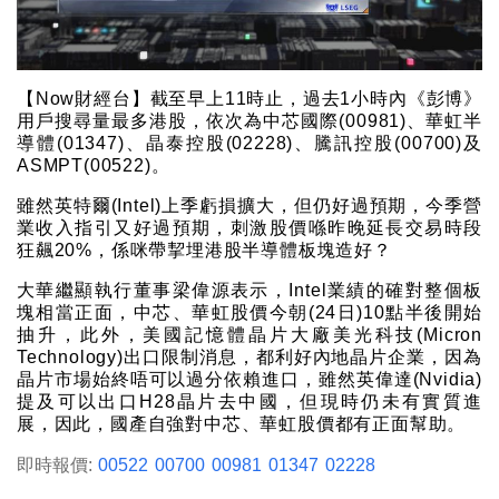
【Now財經台】截至早上11時止，過去1小時內《彭博》
用戶搜尋量最多港股，依次為中芯國際(00981)、華虹半
導體(01347)、晶泰控股(02228)、騰訊控股(00700)及
ASMPT(00522)。
雖然英特爾(Intel)上季虧損擴大，但仍好過預期，今季營
業收入指引又好過預期，刺激股價喺昨晚延長交易時段
狂飆20%，係咪帶挈埋港股半導體板塊造好？
大華繼顯執行董事梁偉源表示，Intel業績的確對整個板
塊相當正面，中芯、華虹股價今朝(24日)10點半後開始
抽升，此外，美國記憶體晶片大廠美光科技(Micron
Technology)出口限制消息，都利好內地晶片企業，因為
晶片市場始終唔可以過分依賴進口，雖然英偉達(Nvidia)
提及可以出口H28晶片去中國，但現時仍未有實質進
展，因此，國產自強對中芯、華虹股價都有正面幫助。
即時報價:
00522
00700
00981
01347
02228