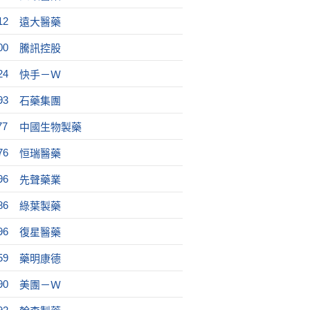
12
遠大醫藥
00
騰訊控股
24
快手－Ｗ
93
石藥集團
77
中國生物製藥
76
恒瑞醫藥
96
先聲藥業
86
綠葉製藥
96
復星醫藥
59
藥明康德
90
美團－Ｗ