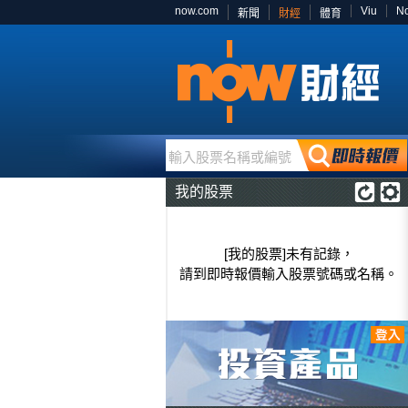
now.com
Viu
N
新聞
財經
體育
輸入股票名稱或編號
我的股票
[我的股票]未有記錄，
請到即時報價輸入股票號碼或名稱。