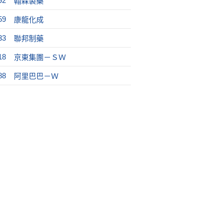
92
翰森製藥
59
康龍化成
33
聯邦制藥
18
京東集團－ＳＷ
88
阿里巴巴－Ｗ