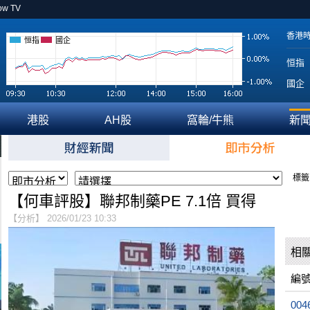
ow TV
香港
恒指
國企
恒指
國企
港股
AH股
窩輪/牛熊
新
標籤
【何車評股】聯邦制藥PE 7.1倍 買得
【分析】 2026/01/23 10:33
相
編
004