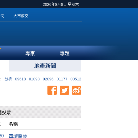
2026年8月8日 星期六
時間
大市成交
聞
專家
專題
:
分析
09618
01093
02096
01177
00512
關股票
號
名稱
60
四環醫藥