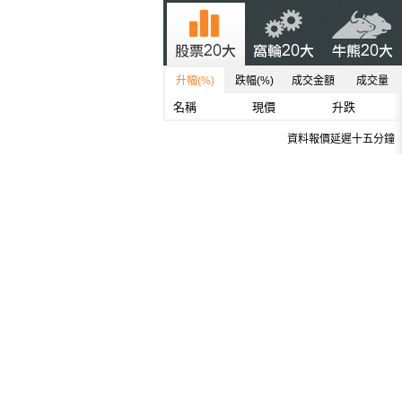
升幅(%)
跌幅(%)
成交金額
成交量
名稱
現價
升跌
資料報價延遲十五分鐘