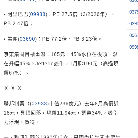
036
037
• 阿里巴巴(
09988
)：PE 27.5倍（3/2026年）、
PB 2.47倍；
039
096
• 美團(
03690
)：PE 77.2倍、PB 3.23倍。
099
京東集團目標重溫：165元，45%水位在後頭，潛
在升幅45%。Jefferie最牛，1月睇190元（高過現
價67%）。
Ｘ Ｘ Ｘ
聯邦制藥（(
03933
)市值236億元）去年8月高價近
18元，見頂回落，現價11.94元，調整34%，吸引
力浮現，買得。
一，聯邦制藥於1990年成立，是國內抗生素主要生