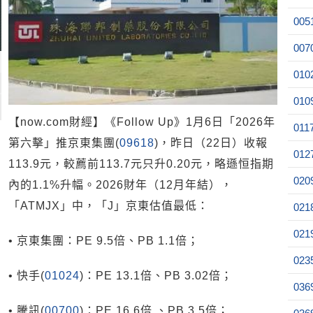
005
007
010
010
【now.com財經】《Follow Up》1月6日「2026年
011
第六擊」推京東集團(
09618
)，昨日（22日）收報
012
113.9元，較薦前113.7元只升0.20元，略遜恒指期
020
內的1.1%升幅。2026財年（12月年結），
「ATMJX」中，「J」京東估值最低：
021
021
• 京東集團：PE 9.5倍、PB 1.1倍；
023
• 快手(
01024
)：PE 13.1倍、PB 3.02倍；
036
• 騰訊(
00700
)：PE 16.6倍 、PB 3.5倍；