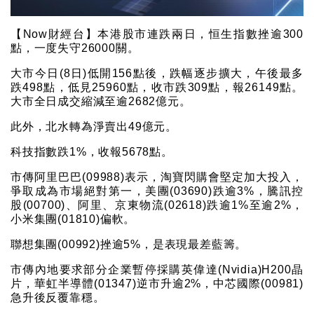
【Now財經台】本港股市連跌兩日，恒生指數挫逾300
點，一度失守26000關。
大市今日(8日)低開156點後，跌幅逐步擴大，午後最多
跌498點，低見25960點，收市跌309點，報26149點。
大市全日成交縮減至逾2682億元。
此外，北水轉為淨賣出49億元。
科技指數跌1%，收報5678點。
市傳阿里巴巴(09988)表示，淘寶閃購會堅定加大投入，
爭取成為市場絕對第一，美團(03690)跌逾3%，騰訊控
股(00700)、阿里、京東物流(02618)跌逾1%至逾2%，
小米集團(01810)偏軟。
聯想集團(00992)挫逾5%，是表現最差藍籌。
市傳內地要求部分企業暫停採購英偉達(Nvidia)H200晶
片，華虹半導體(01347)逆市升逾2%，中芯國際(00981)
急升後反覆靠穩。