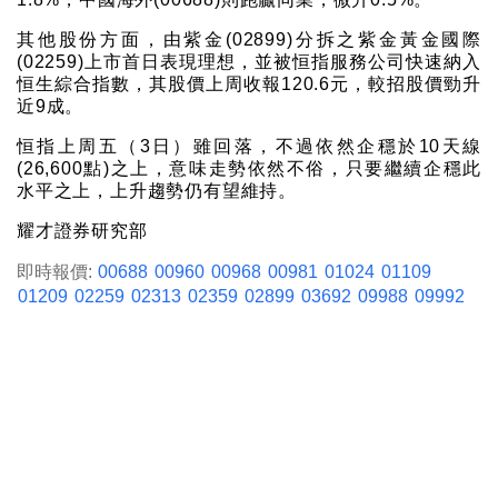
其他股份方面，由紫金(02899)分拆之紫金黃金國際
(02259)上市首日表現理想，並被恒指服務公司快速納入
恒生綜合指數，其股價上周收報120.6元，較招股價勁升
近9成。
恒指上周五（3日）雖回落，不過依然企穩於10天線
(26,600點)之上，意味走勢依然不俗，只要繼續企穩此
水平之上，上升趨勢仍有望維持。
耀才證券研究部
即時報價:
00688
00960
00968
00981
01024
01109
01209
02259
02313
02359
02899
03692
09988
09992