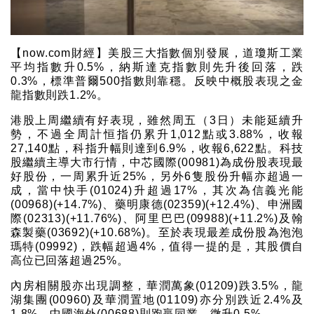
【now.com財經】美股三大指數個別發展，道瓊斯工業
平均指數升0.5%，納斯達克指數則先升後回落，跌
0.3%，標準普爾500指數則靠穩。反映中概股表現之金
龍指數則跌1.2%。
港股上周繼續有好表現，雖然周五（3日）未能延續升
勢，不過全周計恒指仍累升1,012點或3.88%，收報
27,140點，科指升幅則達到6.9%，收報6,622點。科技
股繼續主導大市行情，中芯國際(00981)為成份股表現最
好股份，一周累升近25%，另外6隻股份升幅亦超過一
成，當中快手(01024)升超過17%，其次為信義光能
(00968)(+14.7%)、藥明康德(02359)(+12.4%)、申洲國
際(02313)(+11.76%)、阿里巴巴(09988)(+11.2%)及翰
森製藥(03692)(+10.68%)。至於表現最差成份股為泡泡
瑪特(09992)，跌幅超過4%，值得一提的是，其股價自
高位已回落超過25%。
內房相關股亦出現調整，華潤萬象(01209)跌3.5%，龍
湖集團(00960)及華潤置地(01109)亦分別跌近2.4%及
1.8%，中國海外(00688)則跑贏同業，微升0.5%。